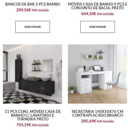
BANCOS DE BAR 2 PCS BAMBU
MÓVEIS CASA DE BANHO 9 PÇS E
CONJUNTO DE BACIA, PRETO
209,56
€
IVA incluido
644,10
€
IVA incluido
ADICIONAR
ADICIONAR
11 PCS CONJ. MÓVEIS CASA DE
SECRETÁRIA 140X50X76 CM
BANHO C/ LAVATÓRIO E
CONTRAPLACADO BRANCO
TORNEIRA PRETO
285,69
€
IVA incluido
754,19
€
IVA incluido