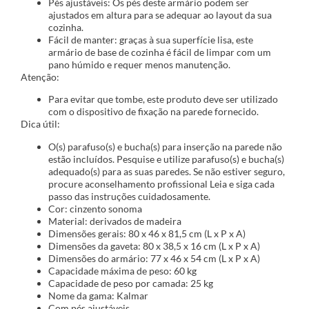
Pés ajustáveis: Os pés deste armário podem ser
ajustados em altura para se adequar ao layout da sua
cozinha.
Fácil de manter: graças à sua superfície lisa, este
armário de base de cozinha é fácil de limpar com um
pano húmido e requer menos manutenção.
Atenção:
Para evitar que tombe, este produto deve ser utilizado
com o dispositivo de fixação na parede fornecido.
Dica útil:
O(s) parafuso(s) e bucha(s) para inserção na parede não
estão incluídos. Pesquise e utilize parafuso(s) e bucha(s)
adequado(s) para as suas paredes. Se não estiver seguro,
procure aconselhamento profissional Leia e siga cada
passo das instruções cuidadosamente.
Cor: cinzento sonoma
Material: derivados de madeira
Dimensões gerais: 80 x 46 x 81,5 cm (L x P x A)
Dimensões da gaveta: 80 x 38,5 x 16 cm (L x P x A)
Dimensões do armário: 77 x 46 x 54 cm (L x P x A)
Capacidade máxima de peso: 60 kg
Capacidade de peso por camada: 25 kg
Nome da gama: Kalmar
Com pés ajustáveis