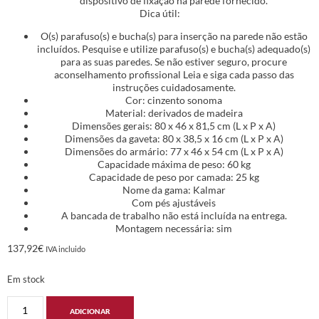
dispositivo de fixação na parede fornecido.
Dica útil:
O(s) parafuso(s) e bucha(s) para inserção na parede não estão
incluídos. Pesquise e utilize parafuso(s) e bucha(s) adequado(s)
para as suas paredes. Se não estiver seguro, procure
aconselhamento profissional Leia e siga cada passo das
instruções cuidadosamente.
Cor: cinzento sonoma
Material: derivados de madeira
Dimensões gerais: 80 x 46 x 81,5 cm (L x P x A)
Dimensões da gaveta: 80 x 38,5 x 16 cm (L x P x A)
Dimensões do armário: 77 x 46 x 54 cm (L x P x A)
Capacidade máxima de peso: 60 kg
Capacidade de peso por camada: 25 kg
Nome da gama: Kalmar
Com pés ajustáveis
A bancada de trabalho não está incluída na entrega.
Montagem necessária: sim
137,92
€
IVA incluido
Em stock
ADICIONAR