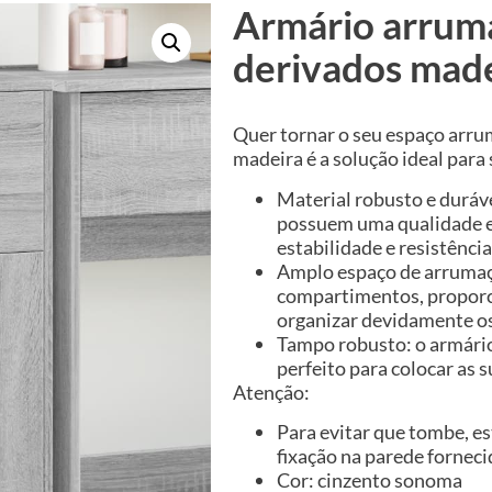
Armário arrum
derivados made
Quer tornar o seu espaço arr
madeira é a solução ideal para 
Material robusto e duráv
possuem uma qualidade ex
estabilidade e resistênci
Amplo espaço de arrumaçã
compartimentos, proporc
organizar devidamente os
Tampo robusto: o armário
perfeito para colocar as 
Atenção:
Para evitar que tombe, es
fixação na parede forneci
Cor: cinzento sonoma