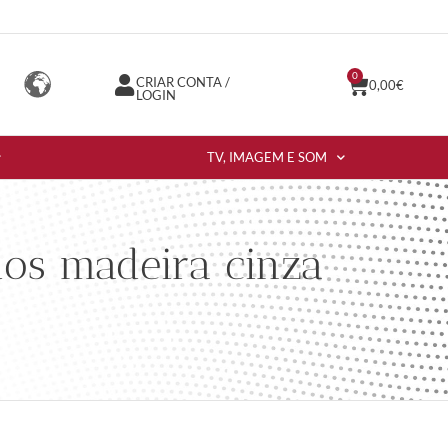
0
CRIAR CONTA /
0,00
€
LOGIN
TV, IMAGEM E SOM
os madeira cinza