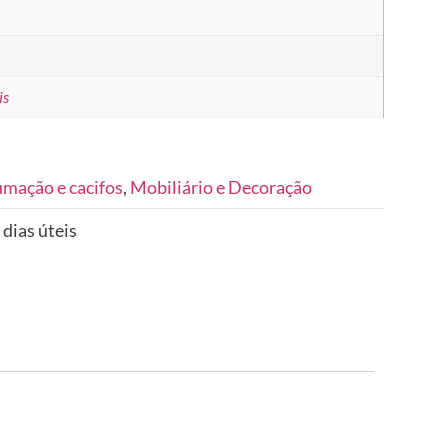
is
umação e cacifos
,
Mobiliário e Decoração
 dias úteis