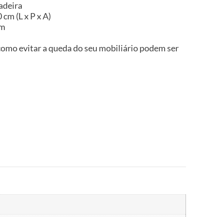
adeira
cm (L x P x A)
im
omo evitar a queda do seu mobiliário podem ser