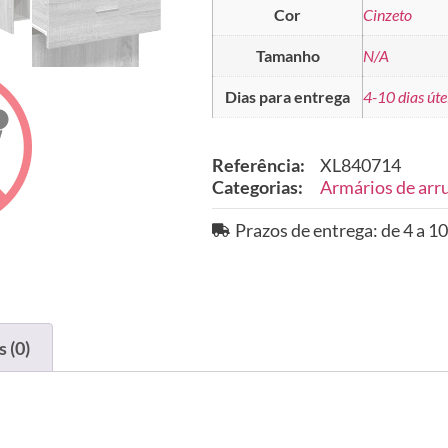
Cor
Cinzeto
Tamanho
N/A
Dias para entrega
4-10 dias úte
Referência:
XL840714
Categorias:
Armários de arr
Prazos de entrega: de 4 a 10
 (0)