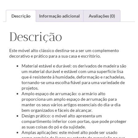
Descrição
Informação adicional
Avaliações (0)
Descrição
Este móvel alto clássico destina-se a ser um complemento
decorativo e prático para a sua casa e escritório.
Material estável e durável: os derivados de madeira são
um material durável e estável com uma superfície lisa
que é resistente à humidade, deformação e rachadelas,
tornando-se uma escolha fiável para uma variedade de
projetos.
Amplo espaço de arrumação: o armário alto
proporciona um amplo espaço de arrumação para
manter os seus vários artigos essenciais do dia-a-dia
bem organizados e fáceis de alcançar.
Design prático: o móvel alto apresenta um
compartimento inferior com portas, que pode proteger
as suas coisas do pó e da sujidade.
Amplas aplicações: este móvel alto pode ser usado
como armário de livros ou estante de exposição na sua