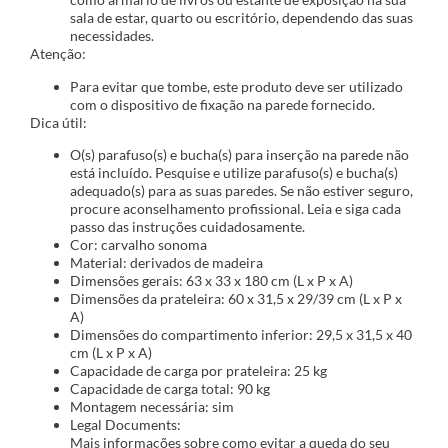
sala de estar, quarto ou escritório, dependendo das suas
necessidades.
Atenção:
Para evitar que tombe, este produto deve ser utilizado
com o dispositivo de fixação na parede fornecido.
Dica útil:
O(s) parafuso(s) e bucha(s) para inserção na parede não
está incluído. Pesquise e utilize parafuso(s) e bucha(s)
adequado(s) para as suas paredes. Se não estiver seguro,
procure aconselhamento profissional. Leia e siga cada
passo das instruções cuidadosamente.
Cor: carvalho sonoma
Material: derivados de madeira
Dimensões gerais: 63 x 33 x 180 cm (L x P x A)
Dimensões da prateleira: 60 x 31,5 x 29/39 cm (L x P x
A)
Dimensões do compartimento inferior: 29,5 x 31,5 x 40
cm (L x P x A)
Capacidade de carga por prateleira: 25 kg
Capacidade de carga total: 90 kg
Montagem necessária: sim
Legal Documents:
Mais informações sobre como evitar a queda do seu