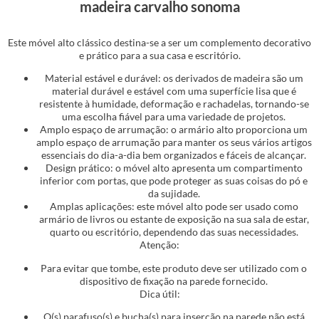
madeira carvalho sonoma
Este móvel alto clássico destina-se a ser um complemento decorativo
e prático para a sua casa e escritório.
Material estável e durável: os derivados de madeira são um
material durável e estável com uma superfície lisa que é
resistente à humidade, deformação e rachadelas, tornando-se
uma escolha fiável para uma variedade de projetos.
Amplo espaço de arrumação: o armário alto proporciona um
amplo espaço de arrumação para manter os seus vários artigos
essenciais do dia-a-dia bem organizados e fáceis de alcançar.
Design prático: o móvel alto apresenta um compartimento
inferior com portas, que pode proteger as suas coisas do pó e
da sujidade.
Amplas aplicações: este móvel alto pode ser usado como
armário de livros ou estante de exposição na sua sala de estar,
quarto ou escritório, dependendo das suas necessidades.
Atenção:
Para evitar que tombe, este produto deve ser utilizado com o
dispositivo de fixação na parede fornecido.
Dica útil:
O(s) parafuso(s) e bucha(s) para inserção na parede não está