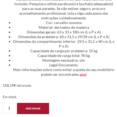
incluído. Pesquise e utilize parafuso(s) e bucha(s) adequado(s)
para as suas paredes. Se não estiver seguro, procure
aconselhamento profissional. Leia e siga cada passo das
instruções cuidadosamente.
Cor: carvalho sonoma
Material: derivados de madeira
Dimensões gerais: 63 x 33 x 180 cm (L x P x A)
Dimensões da prateleira: 60 x 31,5 x 29/39 cm (L x P x A)
Dimensões do compartimento inferior: 29,5 x 31,5 x 40 cm (L x
P x A)
Capacidade de carga por prateleira: 25 kg
Capacidade de carga total: 90 kg
Montagem necessária: sim
Legal Documents:
Mais informações sobre como evitar a queda do seu mobiliário
podem ser encontradas
aqui
158,19
€
IVA incluido
Em stock
ADICIONAR