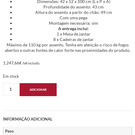
Dimensões: 42 x 52 x 100 cm (L x P x A)
Profundidade do assento: 43 cm
Altura do assento a partir do chão: 49 cm
Com uma pega
Montagem necessária: sim
A entrega inclui:
1 x Mesa de jantar
8 x Cadeiras de jantar
Máximo de 110 kg por assento. Tenha em atenção o risco de fogos
abertos e outras fontes de calor forte nas proximidades do produto.
1.247,66
€
IVA incluido
Em stock
ADICIONAR
INFORMAÇÃO ADICIONAL
Peso