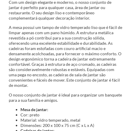
Com um design elegante e moderno, o nosso conjunto de
jantar é perfeito para qualquer casa, área de jantar ou
restaurante. O seu design liso e contemporâneo
complementará qualquer decoração interior.
A mesa possui um tampo de vidro temperado liso que é fácil de
limpar apenas com um pano húmido. A estrutura metálica
revestida a pó contribui para a sua construção sólida,
oferecendo uma excelente estabilidade e durabilidade. As
cadeiras foram estofadas com couro artificial macio e
densamente acolchoadas, para fornecer o máximo conforto. O
design ergonómico torna a cadeira de jantar extremamente
confortável. Graças à estrutura de aço cromado, as cadeiras
são consideravelmente robustas e estáveis. Equipadas com
uma pega no encosto, as cadeiras de sala de jantar são
convenientes e fáceis de mover. Este conjunto de jantar é fácil
de montar.
O nosso conjunto de jantar é ideal para organizar um banquete
para a sua família e amigos.
Mesa de jantar:
Cor: preto
Material: vidro temperado, metal
Dimensões: 200 x 100 x 75 cm (C x L x A)
Cadeiras de jantar: