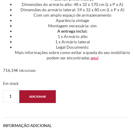
Dimensões do armário alto: 48 x 32 x 170 cm (L x P x A)
Dimensões do armário lateral: 59 x 32 x 80 cm (L x P x A)
Com um amplo espaço de armazenamento
Aparência vintage
Montagem necessária: sim
A entrega inclui:
1 x Armário alto
1 x Armário lateral
Legal Documents:
Mais informações sobre como evitar a queda do seu mobiliário
podem ser encontradas
aqui
716,14
€
IVA incluido
Em stock
ADICIONAR
INFORMAÇÃO ADICIONAL