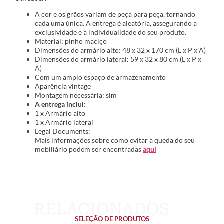
A cor e os grãos variam de peça para peça, tornando
cada uma única. A entrega é aleatória, assegurando a
exclusividade e a individualidade do seu produto.
Material: pinho maciço
Dimensões do armário alto: 48 x 32 x 170 cm (L x P x A)
Dimensões do armário lateral: 59 x 32 x 80 cm (L x P x
A)
Com um amplo espaço de armazenamento
Aparência vintage
Montagem necessária: sim
A entrega inclui:
1 x Armário alto
1 x Armário lateral
Legal Documents:
Mais informações sobre como evitar a queda do seu
mobiliário podem ser encontradas
aqui
SELEÇÃO DE PRODUTOS