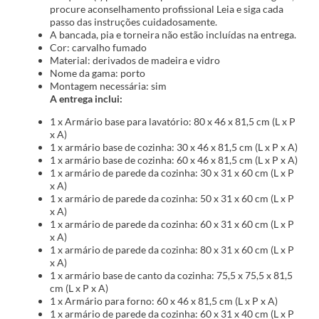
procure aconselhamento profissional Leia e siga cada
passo das instruções cuidadosamente.
A bancada, pia e torneira não estão incluídas na entrega.
Cor: carvalho fumado
Material: derivados de madeira e vidro
Nome da gama: porto
Montagem necessária: sim
A entrega inclui:
1 x Armário base para lavatório: 80 x 46 x 81,5 cm (L x P
x A)
1 x armário base de cozinha: 30 x 46 x 81,5 cm (L x P x A)
1 x armário base de cozinha: 60 x 46 x 81,5 cm (L x P x A)
1 x armário de parede da cozinha: 30 x 31 x 60 cm (L x P
x A)
1 x armário de parede da cozinha: 50 x 31 x 60 cm (L x P
x A)
1 x armário de parede da cozinha: 60 x 31 x 60 cm (L x P
x A)
1 x armário de parede da cozinha: 80 x 31 x 60 cm (L x P
x A)
1 x armário base de canto da cozinha: 75,5 x 75,5 x 81,5
cm (L x P x A)
1 x Armário para forno: 60 x 46 x 81,5 cm (L x P x A)
1 x armário de parede da cozinha: 60 x 31 x 40 cm (L x P