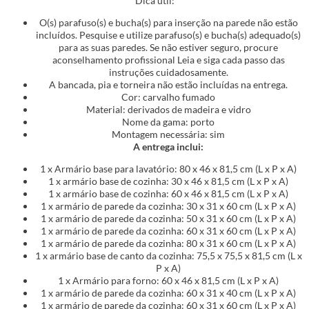
Dica útil:
O(s) parafuso(s) e bucha(s) para inserção na parede não estão
incluídos. Pesquise e utilize parafuso(s) e bucha(s) adequado(s)
para as suas paredes. Se não estiver seguro, procure
aconselhamento profissional Leia e siga cada passo das
instruções cuidadosamente.
A bancada, pia e torneira não estão incluídas na entrega.
Cor: carvalho fumado
Material: derivados de madeira e vidro
Nome da gama: porto
Montagem necessária: sim
A entrega inclui:
1 x Armário base para lavatório: 80 x 46 x 81,5 cm (L x P x A)
1 x armário base de cozinha: 30 x 46 x 81,5 cm (L x P x A)
1 x armário base de cozinha: 60 x 46 x 81,5 cm (L x P x A)
1 x armário de parede da cozinha: 30 x 31 x 60 cm (L x P x A)
1 x armário de parede da cozinha: 50 x 31 x 60 cm (L x P x A)
1 x armário de parede da cozinha: 60 x 31 x 60 cm (L x P x A)
1 x armário de parede da cozinha: 80 x 31 x 60 cm (L x P x A)
1 x armário base de canto da cozinha: 75,5 x 75,5 x 81,5 cm (L x
P x A)
1 x Armário para forno: 60 x 46 x 81,5 cm (L x P x A)
1 x armário de parede da cozinha: 60 x 31 x 40 cm (L x P x A)
1 x armário de parede da cozinha: 60 x 31 x 60 cm (L x P x A)