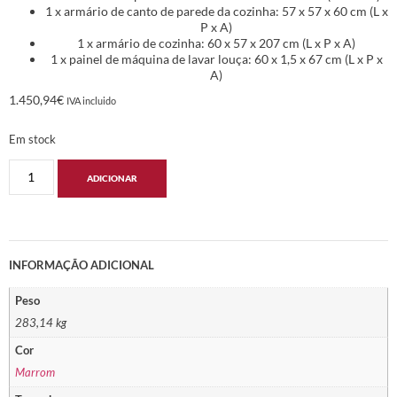
1 x armário de canto de parede da cozinha: 57 x 57 x 60 cm (L x
P x A)
1 x armário de cozinha: 60 x 57 x 207 cm (L x P x A)
1 x painel de máquina de lavar louça: 60 x 1,5 x 67 cm (L x P x
A)
1.450,94
€
IVA incluido
Em stock
ADICIONAR
INFORMAÇÃO ADICIONAL
Peso
283,14 kg
Cor
Marrom