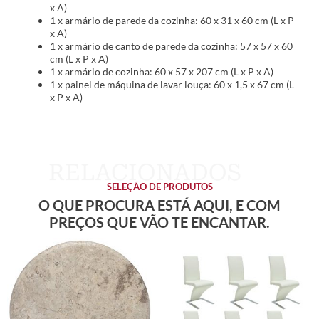
x A)
1 x armário de parede da cozinha: 60 x 31 x 60 cm (L x P
x A)
1 x armário de canto de parede da cozinha: 57 x 57 x 60
cm (L x P x A)
1 x armário de cozinha: 60 x 57 x 207 cm (L x P x A)
1 x painel de máquina de lavar louça: 60 x 1,5 x 67 cm (L
x P x A)
SELEÇÃO DE PRODUTOS
O QUE PROCURA ESTÁ AQUI, E COM
PREÇOS QUE VÃO TE ENCANTAR.