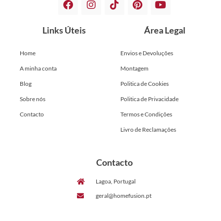
Links Úteis
Área Legal
Home
Envios e Devoluções
A minha conta
Montagem
Blog
Politica de Cookies
Sobre nós
Politica de Privacidade
Contacto
Termos e Condições
Livro de Reclamações
Contacto
Lagoa, Portugal
geral@homefusion.pt