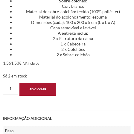
Sobre-colchão:
Cor: branco
Material do sobre-colchão: tecido (100% poliéster)
Material do acolchoamento: espuma
Dimensões (cada): 100 x 200 x 5 cm (L x L x A)
Capa removível e lavável
A entrega inclui:
2 x Estrutura da cama
1 x Cabeceira
2 x Colchões
2 x Sobre-colchão
1.561,53
€
IVA incluido
Só 2 em stock
ADICIONAR
INFORMAÇÃO ADICIONAL
Peso