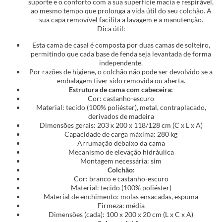
suporte e o conforto com a sua superfície macia e respirável,
ao mesmo tempo que prolonga a vida útil do seu colchão. A
sua capa removível facilita a lavagem e a manutenção.
Dica útil:
Esta cama de casal é composta por duas camas de solteiro,
permitindo que cada base de fenda seja levantada de forma
independente.
Por razões de higiene, o colchão não pode ser devolvido se a
embalagem tiver sido removida ou aberta.
Estrutura de cama com cabeceira:
Cor: castanho-escuro
Material: tecido (100% poliéster), metal, contraplacado,
derivados de madeira
Dimensões gerais: 203 x 200 x 118/128 cm (C x L x A)
Capacidade de carga máxima: 280 kg
Arrumação debaixo da cama
Mecanismo de elevação hidráulica
Montagem necessária: sim
Colchão:
Cor: branco e castanho-escuro
Material: tecido (100% poliéster)
Material de enchimento: molas ensacadas, espuma
Firmeza: média
Dimensões (cada): 100 x 200 x 20 cm (L x C x A)