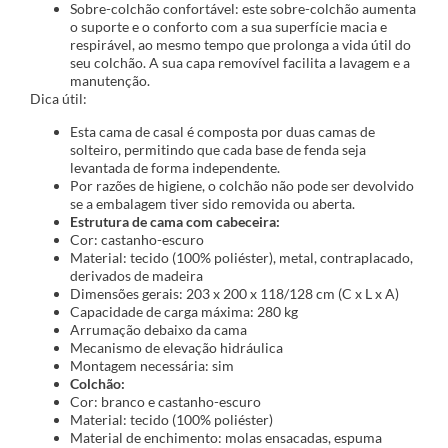
Sobre-colchão confortável: este sobre-colchão aumenta
o suporte e o conforto com a sua superfície macia e
respirável, ao mesmo tempo que prolonga a vida útil do
seu colchão. A sua capa removível facilita a lavagem e a
manutenção.
Dica útil:
Esta cama de casal é composta por duas camas de
solteiro, permitindo que cada base de fenda seja
levantada de forma independente.
Por razões de higiene, o colchão não pode ser devolvido
se a embalagem tiver sido removida ou aberta.
Estrutura de cama com cabeceira:
Cor: castanho-escuro
Material: tecido (100% poliéster), metal, contraplacado,
derivados de madeira
Dimensões gerais: 203 x 200 x 118/128 cm (C x L x A)
Capacidade de carga máxima: 280 kg
Arrumação debaixo da cama
Mecanismo de elevação hidráulica
Montagem necessária: sim
Colchão:
Cor: branco e castanho-escuro
Material: tecido (100% poliéster)
Material de enchimento: molas ensacadas, espuma