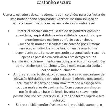
castanho escuro
Use esta estrutura de cama otomana com colchões para desfrutar de
uma noite de sono repousante! Oferece-lhe uma solução de
armazenamento e uma experiência de sono confortável.
Material macio e durável: o tecido de poliéster combina
suavidade, respirabilidade e durabilidade, garantindo que
experimenta o máximo conforto e aconchego.
Colchão de molas ensacadas: este colchão possui molas
ensacadas individuais que funcionam de uma forma
independente para fornecer um apoio personalizado, reagindo
apenas à pressão em cada área. Este design reduz a
transferência de movimentos em comparação com os colchões
de molas abertas tradicionais. Cada mola ensacada apoia o
corpo individualmente.
Ampla arrumação debaixo da cama: Graças ao mecanismo de
elevação hidráulico, a estrutura da cama oferece uma ampla
arrumação debaixo da cama, maximizando o espaço sem
ocupar mais área de pavimento. Com apenas um simples
puxão da alça, a base da fenda levanta-se suavemente,
permitindo-lhe recuperar os seus itens de forma rápida e sem
esforço.
Sobre-colchão confortável: este sobre-colchão aumenta o