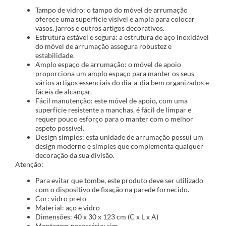
Tampo de vidro: o tampo do móvel de arrumação
oferece uma superfície visível e ampla para colocar
vasos, jarros e outros artigos decorativos.
Estrutura estável e segura: a estrutura de aço inoxidável
do móvel de arrumação assegura robustez e
estabilidade.
Amplo espaço de arrumação: o móvel de apoio
proporciona um amplo espaço para manter os seus
vários artigos essenciais do dia-a-dia bem organizados e
fáceis de alcançar.
Fácil manutenção: este móvel de apoio, com uma
superfície resistente a manchas, é fácil de limpar e
requer pouco esforço para o manter com o melhor
aspeto possível.
Design simples: esta unidade de arrumação possui um
design moderno e simples que complementa qualquer
decoração da sua divisão.
Atenção:
Para evitar que tombe, este produto deve ser utilizado
com o dispositivo de fixação na parede fornecido.
Cor: vidro preto
Material: aço e vidro
Dimensões: 40 x 30 x 123 cm (C x L x A)
Montagem necessária: sim