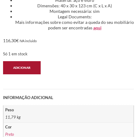
Material: aço e vidro
Dimensões: 40 x 30 x 123 cm (C x L x A)
Montagem necessária: sim
Legal Documents:
Mais informações sobre como evitar a queda do seu mobiliário
podem ser encontradas
aqui
116,30
€
IVA incluido
Só 1 em stock
ADICIONAR
INFORMAÇÃO ADICIONAL
Peso
11,79 kg
Cor
Preto