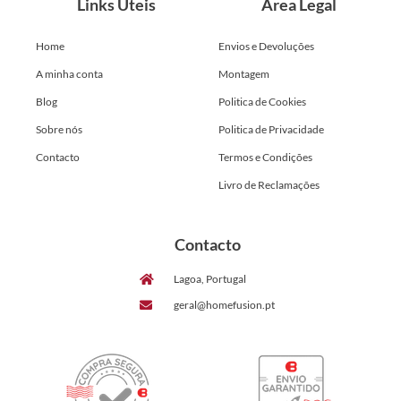
Links Úteis
Área Legal
Home
Envios e Devoluções
A minha conta
Montagem
Blog
Politica de Cookies
Sobre nós
Politica de Privacidade
Contacto
Termos e Condições
Livro de Reclamações
Contacto
Lagoa, Portugal
geral@homefusion.pt