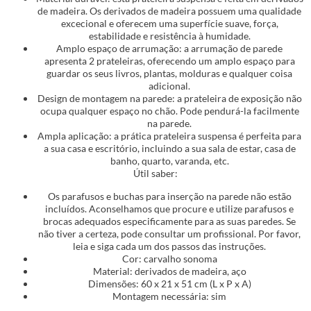
de madeira. Os derivados de madeira possuem uma qualidade
excecional e oferecem uma superfície suave, força,
estabilidade e resistência à humidade.
Amplo espaço de arrumação: a arrumação de parede
apresenta 2 prateleiras, oferecendo um amplo espaço para
guardar os seus livros, plantas, molduras e qualquer coisa
adicional.
Design de montagem na parede: a prateleira de exposição não
ocupa qualquer espaço no chão. Pode pendurá-la facilmente
na parede.
Ampla aplicação: a prática prateleira suspensa é perfeita para
a sua casa e escritório, incluindo a sua sala de estar, casa de
banho, quarto, varanda, etc.
Útil saber:
Os parafusos e buchas para inserção na parede não estão
incluídos. Aconselhamos que procure e utilize parafusos e
brocas adequados especificamente para as suas paredes. Se
não tiver a certeza, pode consultar um profissional. Por favor,
leia e siga cada um dos passos das instruções.
Cor: carvalho sonoma
Material: derivados de madeira, aço
Dimensões: 60 x 21 x 51 cm (L x P x A)
Montagem necessária: sim