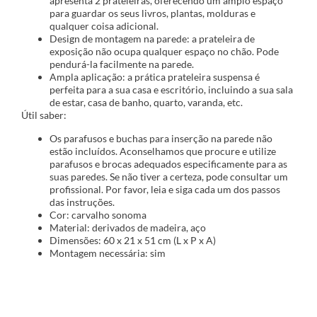
apresenta 2 prateleiras, oferecendo um amplo espaço
para guardar os seus livros, plantas, molduras e
qualquer coisa adicional.
Design de montagem na parede: a prateleira de
exposição não ocupa qualquer espaço no chão. Pode
pendurá-la facilmente na parede.
Ampla aplicação: a prática prateleira suspensa é
perfeita para a sua casa e escritório, incluindo a sua sala
de estar, casa de banho, quarto, varanda, etc.
Útil saber:
Os parafusos e buchas para inserção na parede não
estão incluídos. Aconselhamos que procure e utilize
parafusos e brocas adequados especificamente para as
suas paredes. Se não tiver a certeza, pode consultar um
profissional. Por favor, leia e siga cada um dos passos
das instruções.
Cor: carvalho sonoma
Material: derivados de madeira, aço
Dimensões: 60 x 21 x 51 cm (L x P x A)
Montagem necessária: sim