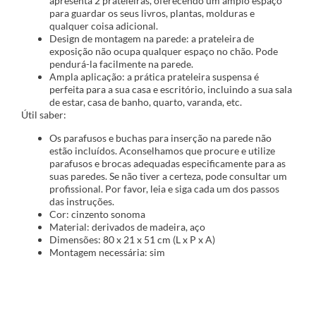
apresenta 2 prateleiras, oferecendo um amplo espaço
para guardar os seus livros, plantas, molduras e
qualquer coisa adicional.
Design de montagem na parede: a prateleira de
exposição não ocupa qualquer espaço no chão. Pode
pendurá-la facilmente na parede.
Ampla aplicação: a prática prateleira suspensa é
perfeita para a sua casa e escritório, incluindo a sua sala
de estar, casa de banho, quarto, varanda, etc.
Útil saber:
Os parafusos e buchas para inserção na parede não
estão incluídos. Aconselhamos que procure e utilize
parafusos e brocas adequadas especificamente para as
suas paredes. Se não tiver a certeza, pode consultar um
profissional. Por favor, leia e siga cada um dos passos
das instruções.
Cor: cinzento sonoma
Material: derivados de madeira, aço
Dimensões: 80 x 21 x 51 cm (L x P x A)
Montagem necessária: sim