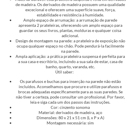
de madeira. Os derivados de madeira possuem uma qualidade
excecional e oferecem uma superfície suave, força,
estabilidade e resistência à humidade.
Amplo espaço de arrumação: a arrumação de parede
apresenta 2 prateleiras, oferecendo um amplo espaço para
guardar os seus livros, plantas, molduras e qualquer coisa
adicional.
Design de montagem na parede: a prateleira de exposição não
ocupa qualquer espaço no chão. Pode pendurá-la facilmente
na parede.
Ampla aplicação: a prática prateleira suspensa é perfeita para
a sua casa e escritório, incluindo a sua sala de estar, casa de
banho, quarto, varanda, etc.
Útil saber:
Os parafusos e buchas para inserção na parede não estão
incluídos. Aconselhamos que procure e utilize parafusos e
brocas adequadas especificamente para as suas paredes. Se
não tiver a certeza, pode consultar um profissional. Por favor,
leia e siga cada um dos passos das instruções.
Cor: cinzento sonoma
Material: derivados de madeira, aço
Dimensões: 80 x 21 x 51 cm (L x P x A)
Montagem necessária: sim