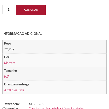
ADICIONAR
INFORMAÇÃO ADICIONAL
Peso
12,2 kg
Cor
Marrom
Tamanho
N/A
Dias para entrega
4-10 dias úteis
Referência:
XL855265
Categorias:
Carrinhos de cozinha
,
Casa
,
Cozinha