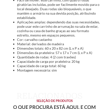
Fácil de mover: este carrinho, com quatro rodas
giratórias incluídas, pode ser facilmente movido para o
local desejado. Duas rodas são bloqueáveis, o que
mantém o armário na sua devida posição, atribuindo
estabilidade.
Aplicações amplas: dependendo das suas necessidades,
pode usar este carrinho de arrumação na sala de estar,
cozinha ou casa de banho graças ao seu formato
estreito, mesmo em espaços pequenos.
Cor: carvalho castanho
Material: derivados de madeira
Dimensões totais: 60 x 20 x 82 cm (L x P x A)
Dimensões da prateleira: 57 x 17 x 7 cm (L x P x A)
Quantidade de rodas: 4 (2 com travões)
Capacidade de carga por prateleira: 20 kg
Capacidade de carga total: 60 kg
Montagem necessária: sim
SELEÇÃO DE PRODUTOS
O QUE PROCURA ESTÁ AQUI, E COM