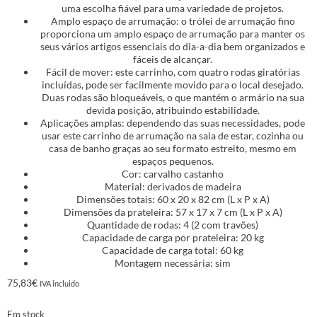
uma escolha fiável para uma variedade de projetos.
Amplo espaço de arrumação: o trólei de arrumação fino
proporciona um amplo espaço de arrumação para manter os
seus vários artigos essenciais do dia-a-dia bem organizados e
fáceis de alcançar.
Fácil de mover: este carrinho, com quatro rodas giratórias
incluídas, pode ser facilmente movido para o local desejado.
Duas rodas são bloqueáveis, o que mantém o armário na sua
devida posição, atribuindo estabilidade.
Aplicações amplas: dependendo das suas necessidades, pode
usar este carrinho de arrumação na sala de estar, cozinha ou
casa de banho graças ao seu formato estreito, mesmo em
espaços pequenos.
Cor: carvalho castanho
Material: derivados de madeira
Dimensões totais: 60 x 20 x 82 cm (L x P x A)
Dimensões da prateleira: 57 x 17 x 7 cm (L x P x A)
Quantidade de rodas: 4 (2 com travões)
Capacidade de carga por prateleira: 20 kg
Capacidade de carga total: 60 kg
Montagem necessária: sim
75,83
€
IVA incluido
Em stock