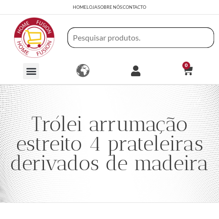
HOME
LOJA
SOBRE NÓS
CONTACTO
0
Trólei arrumação
estreito 4 prateleiras
derivados de madeira