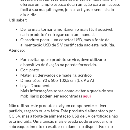
oferece um amplo espaço de arrumação para um acesso
fácil à sua maquilhagem, joias e artigos essenciais do
dia-a-dia.
Útil saber:
De forma a tornar a montagem o mais fácil possível,
cada produto é entregue com um manual.
O produto possui um conetor USB, mas a fonte de
alimentação USB de 5 V certificada não está incluída.
Atenção:
Para evitar que o produto se vire, deve utilizar o
dispositivo de fixação na parede fornecido.
Cor: preto
Material: derivados de madeira, acrílico
Dimensões: 90 x 50 x 132,5 cm (L x P x A)
Legal Documents:
Mais informações sobre como evitar a queda do seu
mobiliário podem ser encontradas
aqui
Não utilizar este produto se algum componente estiver
partido, rasgado ou em falta. Este produto é alimentado por
CC 5V, mas a fonte de alimentação USB de 5V certificada não
está incluída. Uma tensão mais elevada pode provocar um
sobreaquecimento e resultar em danos no dispositivo e no