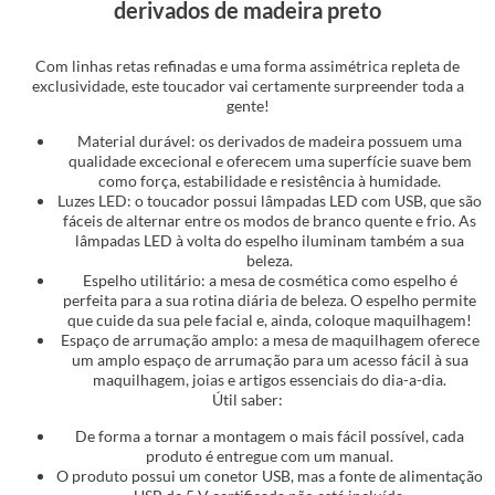
derivados de madeira preto
Com linhas retas refinadas e uma forma assimétrica repleta de
exclusividade, este toucador vai certamente surpreender toda a
gente!
Material durável: os derivados de madeira possuem uma
qualidade excecional e oferecem uma superfície suave bem
como força, estabilidade e resistência à humidade.
Luzes LED: o toucador possui lâmpadas LED com USB, que são
fáceis de alternar entre os modos de branco quente e frio. As
lâmpadas LED à volta do espelho iluminam também a sua
beleza.
Espelho utilitário: a mesa de cosmética como espelho é
perfeita para a sua rotina diária de beleza. O espelho permite
que cuide da sua pele facial e, ainda, coloque maquilhagem!
Espaço de arrumação amplo: a mesa de maquilhagem oferece
um amplo espaço de arrumação para um acesso fácil à sua
maquilhagem, joias e artigos essenciais do dia-a-dia.
Útil saber:
De forma a tornar a montagem o mais fácil possível, cada
produto é entregue com um manual.
O produto possui um conetor USB, mas a fonte de alimentação