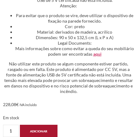
USB de 5 V certificada não está incluída.
Atenção:
Para evitar que o produto se vire, deve utilizar o dispositivo de
fixação na parede fornecido.
Cor: preto
Material: derivados de madeira, acrílico
Dimensões: 90 x 50 x 132,5 cm (L x P x A)
Legal Documents:
Mais informações sobre como evitar a queda do seu mobiliário
podem ser encontradas
aqui
Não utilizar este produto se algum componente estiver partido,
rasgado ou em falta. Este produto é alimentado por CC 5V, mas a
fonte de alimentação USB de 5V certificada não está incluída. Uma
tensão mais elevada pode provocar um sobreaquecimento e resultar
em danos no dispositivo e no risco potencial de sobreaquecimento e
incêndio.
228,08
€
IVA incluido
Em stock
ADICIONAR