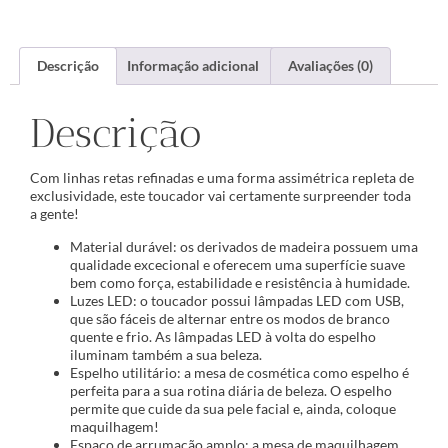
Descrição
Informação adicional
Avaliações (0)
Descrição
Com linhas retas refinadas e uma forma assimétrica repleta de
exclusividade, este toucador vai certamente surpreender toda
a gente!
Material durável: os derivados de madeira possuem uma
qualidade excecional e oferecem uma superfície suave
bem como força, estabilidade e resistência à humidade.
Luzes LED: o toucador possui lâmpadas LED com USB,
que são fáceis de alternar entre os modos de branco
quente e frio. As lâmpadas LED à volta do espelho
iluminam também a sua beleza.
Espelho utilitário: a mesa de cosmética como espelho é
perfeita para a sua rotina diária de beleza. O espelho
permite que cuide da sua pele facial e, ainda, coloque
maquilhagem!
Espaço de arrumação amplo: a mesa de maquilhagem