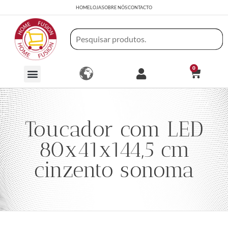
HOME
LOJA
SOBRE NÓS
CONTACTO
0
Toucador com LED
80x41x144,5 cm
cinzento sonoma