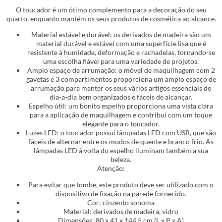
O toucador é um ótimo complemento para a decoração do seu
quarto, enquanto mantém os seus produtos de cosmética ao alcance.
Material estável e durável: os derivados de madeira são um
material durável e estável com uma superfície lisa que é
resistente à humidade, deformação e rachadelas, tornando-se
uma escolha fiável para uma variedade de projetos.
Amplo espaço de arrumação: o móvel de maquilhagem com 2
gavetas e 3 compartimentos proporciona um amplo espaço de
arrumação para manter os seus vários artigos essenciais do
dia-a-dia bem organizados e fáceis de alcançar.
Espelho útil: um bonito espelho proporciona uma vista clara
para a aplicação de maquilhagem e contribui com um toque
elegante para o toucador.
Luzes LED: o toucador possui lâmpadas LED com USB, que são
fáceis de alternar entre os modos de quente e branco frio. As
lâmpadas LED à volta do espelho iluminam também a sua
beleza.
Atenção:
Para evitar que tombe, este produto deve ser utilizado com o
dispositivo de fixação na parede fornecido.
Cor: cinzento sonoma
Material: derivados de madeira, vidro
Dimensões: 80 x 41 x 144,5 cm (L x P x A)