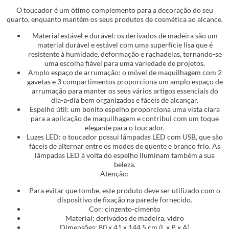
O toucador é um ótimo complemento para a decoração do seu
quarto, enquanto mantém os seus produtos de cosmética ao alcance.
Material estável e durável: os derivados de madeira são um
material durável e estável com uma superfície lisa que é
resistente à humidade, deformação e rachadelas, tornando-se
uma escolha fiável para uma variedade de projetos.
Amplo espaço de arrumação: o móvel de maquilhagem com 2
gavetas e 3 compartimentos proporciona um amplo espaço de
arrumação para manter os seus vários artigos essenciais do
dia-a-dia bem organizados e fáceis de alcançar.
Espelho útil: um bonito espelho proporciona uma vista clara
para a aplicação de maquilhagem e contribui com um toque
elegante para o toucador.
Luzes LED: o toucador possui lâmpadas LED com USB, que são
fáceis de alternar entre os modos de quente e branco frio. As
lâmpadas LED à volta do espelho iluminam também a sua
beleza.
Atenção:
Para evitar que tombe, este produto deve ser utilizado com o
dispositivo de fixação na parede fornecido.
Cor: cinzento-cimento
Material: derivados de madeira, vidro
Dimensões: 80 x 41 x 144,5 cm (L x P x A)