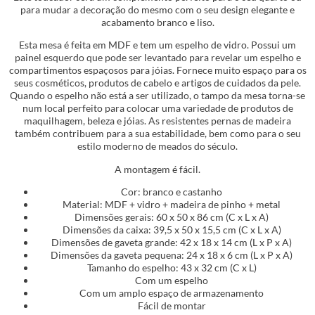
para mudar a decoração do mesmo com o seu design elegante e
acabamento branco e liso.
Esta mesa é feita em MDF e tem um espelho de vidro. Possui um
painel esquerdo que pode ser levantado para revelar um espelho e
compartimentos espaçosos para jóias. Fornece muito espaço para os
seus cosméticos, produtos de cabelo e artigos de cuidados da pele.
Quando o espelho não está a ser utilizado, o tampo da mesa torna-se
num local perfeito para colocar uma variedade de produtos de
maquilhagem, beleza e jóias. As resistentes pernas de madeira
também contribuem para a sua estabilidade, bem como para o seu
estilo moderno de meados do século.
A montagem é fácil.
Cor: branco e castanho
Material: MDF + vidro + madeira de pinho + metal
Dimensões gerais: 60 x 50 x 86 cm (C x L x A)
Dimensões da caixa: 39,5 x 50 x 15,5 cm (C x L x A)
Dimensões de gaveta grande: 42 x 18 x 14 cm (L x P x A)
Dimensões da gaveta pequena: 24 x 18 x 6 cm (L x P x A)
Tamanho do espelho: 43 x 32 cm (C x L)
Com um espelho
Com um amplo espaço de armazenamento
Fácil de montar