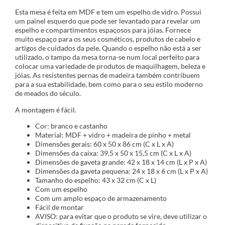
Esta mesa é feita em MDF e tem um espelho de vidro. Possui
um painel esquerdo que pode ser levantado para revelar um
espelho e compartimentos espaçosos para jóias. Fornece
muito espaço para os seus cosméticos, produtos de cabelo e
artigos de cuidados da pele. Quando o espelho não está a ser
utilizado, o tampo da mesa torna-se num local perfeito para
colocar uma variedade de produtos de maquilhagem, beleza e
jóias. As resistentes pernas de madeira também contribuem
para a sua estabilidade, bem como para o seu estilo moderno
de meados do século.
A montagem é fácil.
Cor: branco e castanho
Material: MDF + vidro + madeira de pinho + metal
Dimensões gerais: 60 x 50 x 86 cm (C x L x A)
Dimensões da caixa: 39,5 x 50 x 15,5 cm (C x L x A)
Dimensões de gaveta grande: 42 x 18 x 14 cm (L x P x A)
Dimensões da gaveta pequena: 24 x 18 x 6 cm (L x P x A)
Tamanho do espelho: 43 x 32 cm (C x L)
Com um espelho
Com um amplo espaço de armazenamento
Fácil de montar
AVISO: para evitar que o produto se vire, deve utilizar o