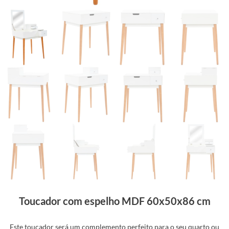
Toucador com espelho MDF 60x50x86 cm
Este toucador será um complemento perfeito para o seu quarto ou