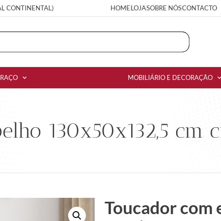
AL CONTINENTAL)
HOME
LOJA
SOBRE NÓS
CONTACTO
RRAÇO
MOBILIÁRIO E DECORAÇÃO
elho 130x50x132,5 cm 
Toucador com 