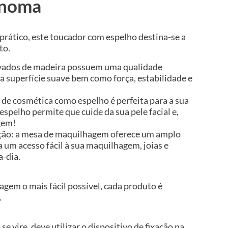
onoma
ático, este toucador com espelho destina-se a
to.
rivados de madeira possuem uma qualidade
a superfície suave bem como força, estabilidade e
a de cosmética como espelho é perfeita para a sua
 espelho permite que cuide da sua pele facial e,
gem!
ão: a mesa de maquilhagem oferece um amplo
 um acesso fácil à sua maquilhagem, joias e
a-dia.
gem o mais fácil possível, cada produto é
.
se vire, deve utilizar o dispositivo de fixação na