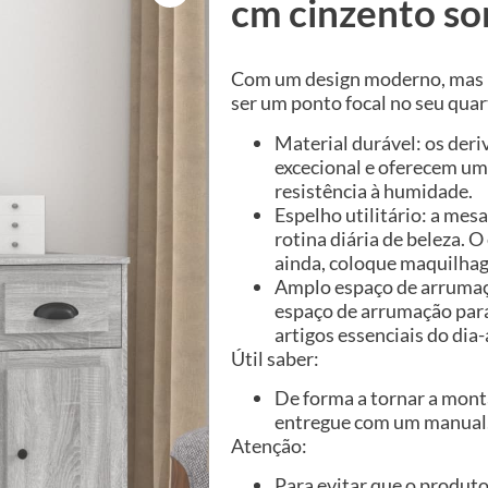
cm cinzento s
Com um design moderno, mas pr
ser um ponto focal no seu quar
Material durável: os de
excecional e oferecem um
resistência à humidade.
Espelho utilitário: a mes
rotina diária de beleza. O
ainda, coloque maquilha
Amplo espaço de arrumaç
espaço de arrumação para
artigos essenciais do dia-
Útil saber:
De forma a tornar a monta
entregue com um manual
Atenção:
Para evitar que o produto 