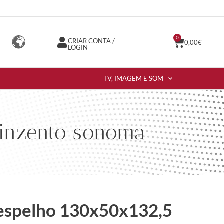
0
CRIAR CONTA /
0,00
€
LOGIN
TV, IMAGEM E SOM
cinzento sonoma
espelho 130x50x132,5