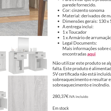
parede fornecido.
Cor: cinzento sonoma
Material: derivados de ma
Dimensões gerais: 130 x 5
A entrega inclui:
1 x Toucador
1 x Armário de arrumaçã
Legal Documents:
Mais informações sobre c
encontradas
aqui
Não utilizar este produto se 
falta. Este produto é alimenta
5V certificada não está inclu
sobreaquecimento e resultar em
sobreaquecimento e incêndio.
280,37
€
IVA incluido
Em stock