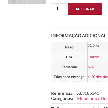
ADICIONAR
INFORMAÇÃO ADICIONAL
51,5 kg
Peso
Cor
Cinzeto
Tamanho
N/A
Dias para entrega
4-10 dias úte
Referência:
XL3185341
Categorias:
Mobiliário e De