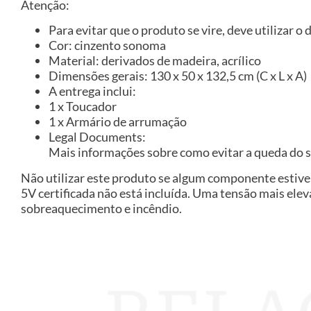
Atenção:
Para evitar que o produto se vire, deve utilizar o
Cor: cinzento sonoma
Material: derivados de madeira, acrílico
Dimensões gerais: 130 x 50 x 132,5 cm (C x L x A)
A entrega inclui:
1 x Toucador
1 x Armário de arrumação
Legal Documents:
Mais informações sobre como evitar a queda do 
Não utilizar este produto se algum componente estiver
5V certificada não está incluída. Uma tensão mais ele
sobreaquecimento e incêndio.