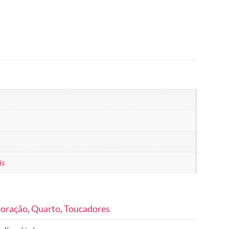
is
coração
,
Quarto
,
Toucadores