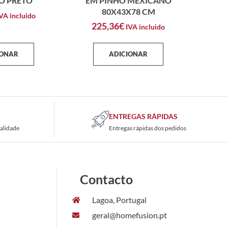
O PRETO
EM PINHO MEXICANO
80X43X78 CM
VA incluido
225,36
€
IVA incluido
IONAR
ADICIONAR
ENTREGAS RÁPIDAS
alidade
Entregas rápidas dos pedidos
Contacto
Lagoa, Portugal
geral@homefusion.pt