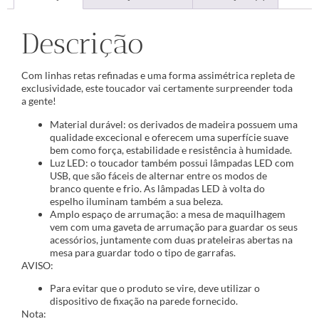
Descrição
Com linhas retas refinadas e uma forma assimétrica repleta de
exclusividade, este toucador vai certamente surpreender toda
a gente!
Material durável: os derivados de madeira possuem uma
qualidade excecional e oferecem uma superfície suave
bem como força, estabilidade e resistência à humidade.
Luz LED: o toucador também possui lâmpadas LED com
USB, que são fáceis de alternar entre os modos de
branco quente e frio. As lâmpadas LED à volta do
espelho iluminam também a sua beleza.
Amplo espaço de arrumação: a mesa de maquilhagem
vem com uma gaveta de arrumação para guardar os seus
acessórios, juntamente com duas prateleiras abertas na
mesa para guardar todo o tipo de garrafas.
AVISO:
Para evitar que o produto se vire, deve utilizar o
dispositivo de fixação na parede fornecido.
Nota: