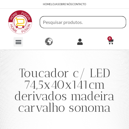
HOME
LOJA
SOBRE NÓS
CONTACTO
0
Toucador c/ LED
74,5x40x141cm
derivados madeira
carvalho sonoma