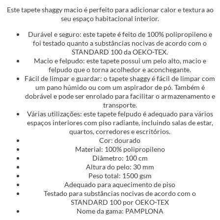
Este tapete shaggy macio é perfeito para adicionar calor e textura ao
seu espaço habitacional interior.
Durável e seguro: este tapete é feito de 100% polipropileno e
foi testado quanto a substâncias nocivas de acordo com o
STANDARD 100 da OEKO-TEX.
Macio e felpudo: este tapete possui um pelo alto, macio e
felpudo que o torna acolhedor e aconchegante.
Fácil de limpar e guardar: o tapete shaggy é fácil de limpar com
um pano húmido ou com um aspirador de pó. Também é
dobrável e pode ser enrolado para facilitar o armazenamento e
transporte.
Várias utilizações: este tapete felpudo é adequado para vários
espaços interiores com piso radiante, incluindo salas de estar,
quartos, corredores e escritórios.
Cor: dourado
Material: 100% polipropileno
Diâmetro: 100 cm
Altura do pelo: 30 mm
Peso total: 1500 gsm
Adequado para aquecimento de piso
Testado para substâncias nocivas de acordo com o
STANDARD 100 por OEKO-TEX
Nome da gama: PAMPLONA