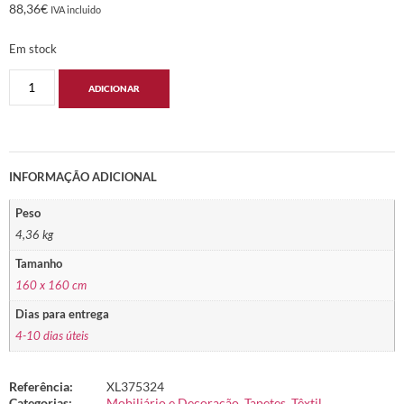
88,36
€
IVA incluido
Em stock
ADICIONAR
INFORMAÇÃO ADICIONAL
Peso
4,36 kg
Tamanho
160 x 160 cm
Dias para entrega
4-10 dias úteis
Referência:
XL375324
Categorias:
Mobiliário e Decoração
,
Tapetes
,
Têxtil