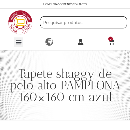
HOME
LOJA
SOBRE NÓS
CONTACTO
0
Tapete shaggy de
pelo alto PAMPLONA
160×160 cm azul