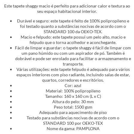
Este tapete shaggy macio é perfeito para adicionar calor e textura ao
seu espaço habitacional interior.
Durável e seguro: este tapete é feito de 100% polipropileno e
foi testado quanto a substâncias nocivas de acordo com o
STANDARD 100 da OEKO-TEX.
Macio e felpudo: este tapete possui um pelo alto, macio e
felpudo que o torna acolhedor e aconchegante.
Fácil de limpar e guardar: o tapete shaggy é fácil de limpar com
um pano húmido ou com um aspirador de pó. Também é
dobrável e pode ser enrolado para facilitar o armazenamento e
transporte.
Várias utilizações: este tapete felpudo é adequado para vários
espaços interiores com piso radiante, incluindo salas de estar,
quartos, corredores e escritórios.
Cor: azul
Material: 100% polipropileno
Tamanho: 160 x 160 cm (L x C)
Altura do pelo: 30 mm
Peso total: 1500 gsm
Adequado para aquecimento de piso
Testado para substâncias nocivas de acordo com o
STANDARD 100 por OEKO-TEX
Nome da gama: PAMPLONA