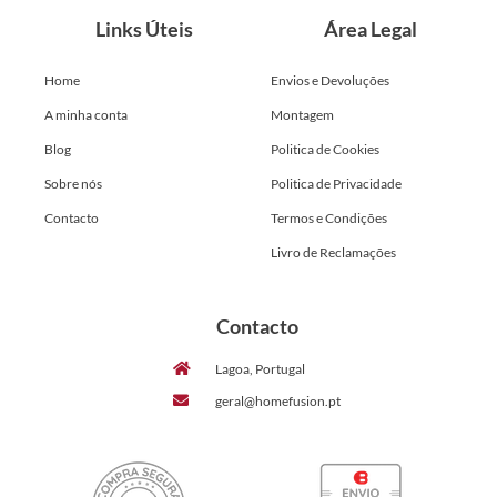
Links Úteis
Área Legal
Home
Envios e Devoluções
A minha conta
Montagem
Blog
Politica de Cookies
Sobre nós
Politica de Privacidade
Contacto
Termos e Condições
Livro de Reclamações
Contacto
Lagoa, Portugal
geral@homefusion.pt