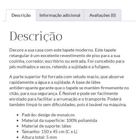
Descrição
Informação adicional
Avaliações (0)
Descrição
Decore a sua casa com este tapete moderno. Este tapete
retangular é um excelente revestimento de piso para a sua
cozinha, corredor, escritório ou entrada. Foi concebido para
pés molhados e secos, retendo a sujidade e a fuligem.
A parte superior foi forrada com veludo macio, que absorve
rapidamente a água e a sujidade. A base de látex
antiderrapante garante que o tapete se mantém firmemente no
chão, para sua segurança. É flexível e pode ser facilmente
enrolado para facilitar a arrumação e o transporte. Poderá
também limpá-lo sem dificuldades, pois é lavável na máquina.
Padrão: design de mosaicos
Material da superfície: 100% poliamida
Material de suporte: látex
Tamanho: 150 x 45 cm (C x L)
Altura total: 5 mm