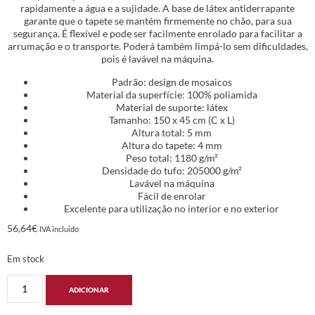
rapidamente a água e a sujidade. A base de látex antiderrapante
garante que o tapete se mantém firmemente no chão, para sua
segurança. É flexível e pode ser facilmente enrolado para facilitar a
arrumação e o transporte. Poderá também limpá-lo sem dificuldades,
pois é lavável na máquina.
Padrão: design de mosaicos
Material da superfície: 100% poliamida
Material de suporte: látex
Tamanho: 150 x 45 cm (C x L)
Altura total: 5 mm
Altura do tapete: 4 mm
Peso total: 1180 g/m²
Densidade do tufo: 205000 g/m²
Lavável na máquina
Fácil de enrolar
Excelente para utilização no interior e no exterior
56,64
€
IVA incluido
Em stock
ADICIONAR