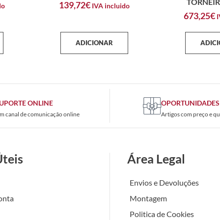
TORNEIR
139,72
€
do
IVA incluido
673,25
€
I
ADICIONAR
ADIC
UPORTE ONLINE
OPORTUNIDADES
m canal de comunicação online
Artigos com preço e qu
Úteis
Área Legal
Envios e Devoluções
onta
Montagem
Politica de Cookies