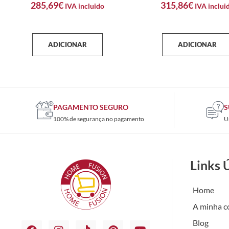
285,69
€
315,86
€
IVA incluido
IVA inclui
ADICIONAR
ADICIONAR
PAGAMENTO SEGURO
S
100% de segurança no pagamento
U
Links 
Home
A minha c
Blog