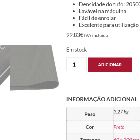
Densidade do tufo: 2050
Lavável na máquina
Fácil de enrolar
Excelente para utilização 
99,83
€
IVA incluido
Em stock
ADICIONAR
INFORMAÇÃO ADICIONAL
3,27 kg
Peso
Cor
Preto
Tamanho
60 x 300 cm