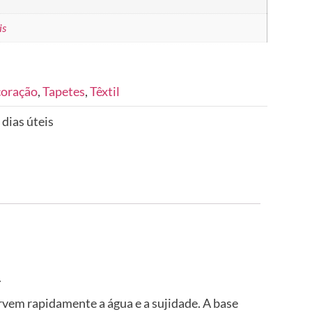
is
coração
,
Tapetes
,
Têxtil
 dias úteis
.
rvem rapidamente a água e a sujidade. A base