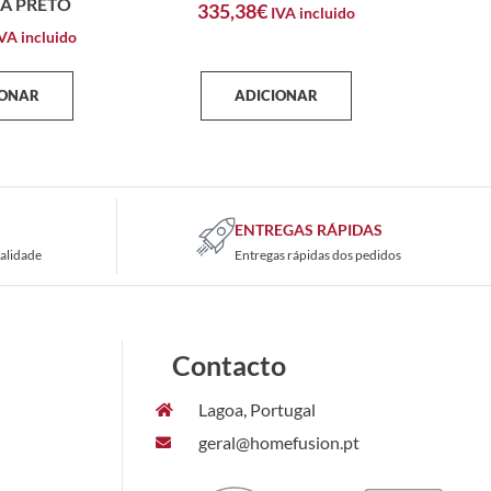
A PRETO
335,38
€
IVA incluido
VA incluido
IONAR
ADICIONAR
ENTREGAS RÁPIDAS
alidade
Entregas rápidas dos pedidos
Contacto
Lagoa, Portugal
geral@homefusion.pt