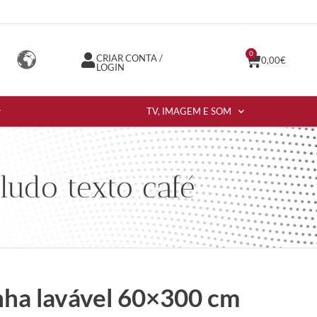
0
CRIAR CONTA /
0,00
€
LOGIN
TV, IMAGEM E SOM
udo texto café
nha lavável 60×300 cm