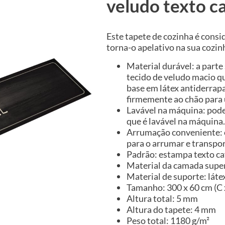
veludo texto c
Este tapete de cozinha é consi
torna-o apelativo na sua cozin
Material durável: a parte
tecido de veludo macio q
base em látex antiderrap
firmemente ao chão para
Lavável na máquina: pode
que é lavável na máquina.
Arrumação conveniente: o 
para o arrumar e transpor
Padrão: estampa texto ca
Material da camada super
Material de suporte: láte
Tamanho: 300 x 60 cm (C 
Altura total: 5 mm
Altura do tapete: 4 mm
Peso total: 1180 g/m²