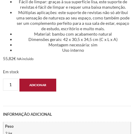
Fácil de limpar: graças à sua superfície lisa, este suporte de
revistas é fácil de limpar e requer uma baixa manutenção.
Múltiplas aplicações: este suporte de revistas não só atribui
uma sensação de natureza ao seu espaço, como também pode
ser um complemento perfeito para a sua sala de estar, espaço
de estudo, escritório e muito mais.
Material: bambu com acabamento natural
Dimensões gerais: 42 x 30,5 x 34,5 cm (C x L x A)
Montagem necessária: sim
Uso interno
55,82
€
IVA incluido
Em stock
ADICIONAR
INFORMAÇÃO ADICIONAL
Peso
2 kg