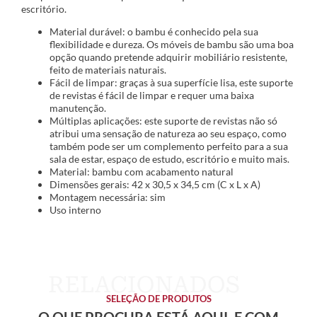
escritório.
Material durável: o bambu é conhecido pela sua
flexibilidade e dureza. Os móveis de bambu são uma boa
opção quando pretende adquirir mobiliário resistente,
feito de materiais naturais.
Fácil de limpar: graças à sua superfície lisa, este suporte
de revistas é fácil de limpar e requer uma baixa
manutenção.
Múltiplas aplicações: este suporte de revistas não só
atribui uma sensação de natureza ao seu espaço, como
também pode ser um complemento perfeito para a sua
sala de estar, espaço de estudo, escritório e muito mais.
Material: bambu com acabamento natural
Dimensões gerais: 42 x 30,5 x 34,5 cm (C x L x A)
Montagem necessária: sim
Uso interno
SELEÇÃO DE PRODUTOS
O QUE PROCURA ESTÁ AQUI, E COM