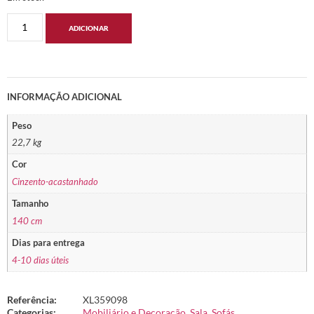
ADICIONAR
INFORMAÇÃO ADICIONAL
Peso
22,7 kg
Cor
Cinzento-acastanhado
Tamanho
140 cm
Dias para entrega
4-10 dias úteis
Referência:
XL359098
Categorias:
Mobiliário e Decoração
,
Sala
,
Sofás