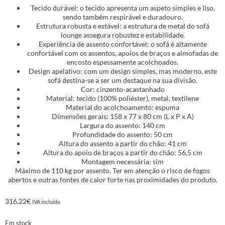
Tecido durável: o tecido apresenta um aspeto simples e liso,
sendo também respirável e duradouro.
Estrutura robusta e estável: a estrutura de metal do sofá
lounge assegura robustez e estabilidade.
Experiência de assento confortável: o sofá é altamente
confortável com os assentos, apoios de braços e almofadas de
encosto espessamente acolchoados.
Design apelativo: com um design simples, mas moderno, este
sofá destina-se a ser um destaque na sua divisão.
Cor: cinzento-acastanhado
Material: tecido (100% poliéster), metal, textilene
Material do acolchoamento: espuma
Dimensões gerais: 158 x 77 x 80 cm (L x P x A)
Largura do assento: 140 cm
Profundidade do assento: 50 cm
Altura do assento a partir do chão: 41 cm
Altura do apoio de braços a partir do chão: 56,5 cm
Montagem necessária: sim
Máximo de 110 kg por assento. Ter em atenção o risco de fogos
abertos e outras fontes de calor forte nas proximidades do produto.
316,22
€
IVA incluido
Em stock