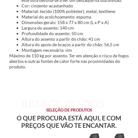
este sofá destina-se a ser um destaque na sua divisão.
Cor: cinzento-acastanhado
Material: tecido (100% poliéster), metal, textilene
Material do acolchoamento: espuma
Dimensões gerais: 158 x 77 x 80 cm (L x P x A)
Largura do assento: 140 cm
Profundidade do assento: 50 cm
Altura do assento a partir do chão: 41 cm
Altura do apoio de braços a partir do chão: 56,5 cm
Montagem necessária: sim
Máximo de 110 kg por assento. Ter em atenção o risco de fogos
abertos e outras fontes de calor forte nas proximidades do
produto.
SELEÇÃO DE PRODUTOS
O QUE PROCURA ESTÁ AQUI, E COM
PREÇOS QUE VÃO TE ENCANTAR.