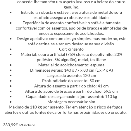
concede-lhe também um aspeto luxuoso e a beleza do couro
genuíno.
Estrutura robusta e estável: a estrutura de metal do sofá
estofado assegura robustez e estabilidade.
Experiência de assento confortável: o sofá é altamente
confortável com os assentos, apoios de braços e almofadas de
encosto espessamente acolchoados.
Design apelativo: com um design simples, mas moderno, este
sofá destina-se a ser um destaque na sua divisão.
Cor: cinzento
Material: couro artificial (75% cloreto de polivinilo, 20%
poliéster, 5% algodão), metal, textilene
Material do acolchoamento: espuma
Dimensões gerais: 140 x 77 x 80 cm (L x P x A)
Largura do assento: 120 cm
Profundidade do assento: 50 cm
Altura do assento a partir do chão: 41 cm
Altura do apoio de braços a partir do chão: 59,5 cm
Capacidade de carga máxima (por assento): 110 kg
Montagem necessária: sim
Máximo de 110 kg por assento. Ter em atenção o risco de fogos
abertos e outras fontes de calor forte nas proximidades do produto.
333,99
€
IVA incluido