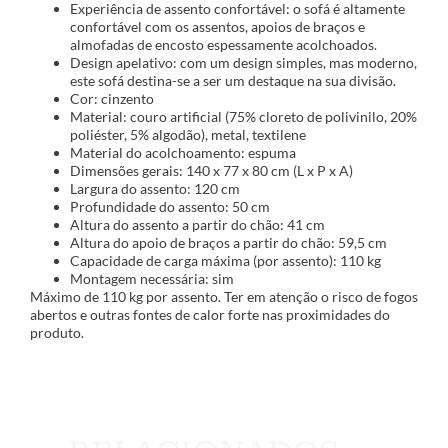
Experiência de assento confortável: o sofá é altamente
confortável com os assentos, apoios de braços e
almofadas de encosto espessamente acolchoados.
Design apelativo: com um design simples, mas moderno,
este sofá destina-se a ser um destaque na sua divisão.
Cor: cinzento
Material: couro artificial (75% cloreto de polivinilo, 20%
poliéster, 5% algodão), metal, textilene
Material do acolchoamento: espuma
Dimensões gerais: 140 x 77 x 80 cm (L x P x A)
Largura do assento: 120 cm
Profundidade do assento: 50 cm
Altura do assento a partir do chão: 41 cm
Altura do apoio de braços a partir do chão: 59,5 cm
Capacidade de carga máxima (por assento): 110 kg
Montagem necessária: sim
Máximo de 110 kg por assento. Ter em atenção o risco de fogos
abertos e outras fontes de calor forte nas proximidades do
produto.