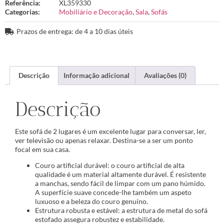
Referência:
XL359330
Categorias:
Mobiliário e Decoração
,
Sala
,
Sofás
Prazos de entrega: de 4 a 10 dias úteis
Descrição
Informação adicional
Avaliações (0)
Descrição
Este sofá de 2 lugares é um excelente lugar para conversar, ler,
ver televisão ou apenas relaxar. Destina-se a ser um ponto
focal em sua casa.
Couro artificial durável: o couro artificial de alta
qualidade é um material altamente durável. É resistente
a manchas, sendo fácil de limpar com um pano húmido.
A superfície suave concede-lhe também um aspeto
luxuoso e a beleza do couro genuíno.
Estrutura robusta e estável: a estrutura de metal do sofá
estofado assegura robustez e estabilidade.