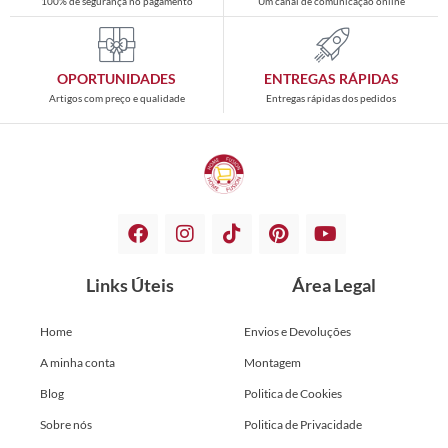
100% de segurança no pagamento
Um canal de comunicação online
OPORTUNIDADES
ENTREGAS RÁPIDAS
Artigos com preço e qualidade
Entregas rápidas dos pedidos
Links Úteis
Área Legal
Home
Envios e Devoluções
A minha conta
Montagem
Blog
Politica de Cookies
Sobre nós
Politica de Privacidade