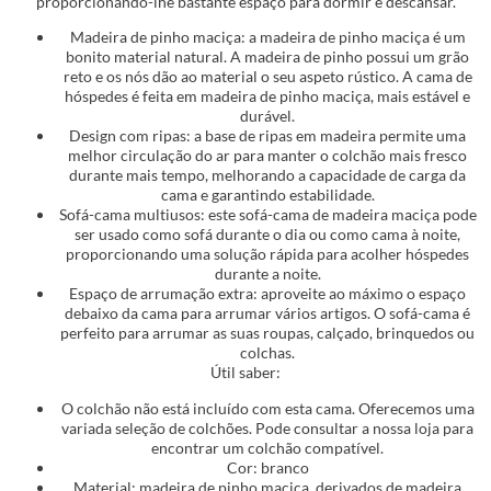
proporcionando-lhe bastante espaço para dormir e descansar.
Madeira de pinho maciça: a madeira de pinho maciça é um
bonito material natural. A madeira de pinho possui um grão
reto e os nós dão ao material o seu aspeto rústico. A cama de
hóspedes é feita em madeira de pinho maciça, mais estável e
durável.
Design com ripas: a base de ripas em madeira permite uma
melhor circulação do ar para manter o colchão mais fresco
durante mais tempo, melhorando a capacidade de carga da
cama e garantindo estabilidade.
Sofá-cama multiusos: este sofá-cama de madeira maciça pode
ser usado como sofá durante o dia ou como cama à noite,
proporcionando uma solução rápida para acolher hóspedes
durante a noite.
Espaço de arrumação extra: aproveite ao máximo o espaço
debaixo da cama para arrumar vários artigos. O sofá-cama é
perfeito para arrumar as suas roupas, calçado, brinquedos ou
colchas.
Útil saber:
O colchão não está incluído com esta cama. Oferecemos uma
variada seleção de colchões. Pode consultar a nossa loja para
encontrar um colchão compatível.
Cor: branco
Material: madeira de pinho maciça, derivados de madeira