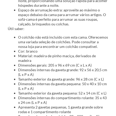
noite, proporcionando uma solução rápida para acolher
hóspedes durante a noite.
Espaço de arrumação extra: aproveite ao máximo o
espaço debaixo da cama para arrumar vários artigos. O
sofá-cama é perfeito para arrumar as suas roupas,
calçado, brinquedos ou colchas.
Útil saber:
O colchão não está incluído com esta cama. Oferecemos
uma variada seleção de colchões. Pode consultar a
nossa loja para encontrar um colchão compatível.
Cor: branco
Material: madeira de pinho maciça, derivados de
madeira
Dimensões gerais: 205 x 96 x 69 cm (C x L x A)
Dimensões internas da gaveta grande: 92 x 56 x 20,5 cm
(L x P x A)
Tamanho exterior da gaveta grande: 96 x 28 cm (C x L)
Dimensões internas da gaveta pequena: 50 x 40 x 10 cm
(L x P x A)
Tamanho exterior da gaveta pequena: 52 x 14 cm (C x L)
Dimensões internas do compartimento rolante: 35 x 43
x 24 cm (L x P x A)
Apresenta 2 gavetas pequenas, 1 gaveta grande sobre
rodas e 1 compartimento rolante