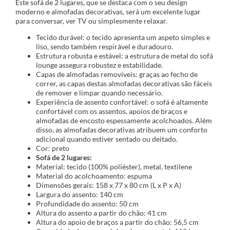
Este sofá de 2 lugares, que se destaca com o seu design
moderno e almofadas decorativas, será um excelente lugar
para conversar, ver TV ou simplesmente relaxar.
Tecido durável: o tecido apresenta um aspeto simples e
liso, sendo também respirável e duradouro.
Estrutura robusta e estável: a estrutura de metal do sofá
lounge assegura robustez e estabilidade.
Capas de almofadas removíveis: graças ao fecho de
correr, as capas destas almofadas decorativas são fáceis
de remover e limpar quando necessário.
Experiência de assento confortável: o sofá é altamente
confortável com os assentos, apoios de braços e
almofadas de encosto espessamente acolchoados. Além
disso, as almofadas decorativas atribuem um conforto
adicional quando estiver sentado ou deitado.
Cor: preto
Sofá de 2 lugares:
Material: tecido (100% poliéster), metal, textilene
Material do acolchoamento: espuma
Dimensões gerais: 158 x 77 x 80 cm (L x P x A)
Largura do assento: 140 cm
Profundidade do assento: 50 cm
Altura do assento a partir do chão: 41 cm
Altura do apoio de braços a partir do chão: 56,5 cm