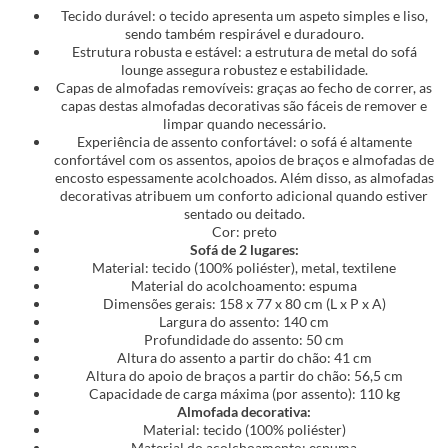
Tecido durável: o tecido apresenta um aspeto simples e liso,
sendo também respirável e duradouro.
Estrutura robusta e estável: a estrutura de metal do sofá
lounge assegura robustez e estabilidade.
Capas de almofadas removíveis: graças ao fecho de correr, as
capas destas almofadas decorativas são fáceis de remover e
limpar quando necessário.
Experiência de assento confortável: o sofá é altamente
confortável com os assentos, apoios de braços e almofadas de
encosto espessamente acolchoados. Além disso, as almofadas
decorativas atribuem um conforto adicional quando estiver
sentado ou deitado.
Cor: preto
Sofá de 2 lugares:
Material: tecido (100% poliéster), metal, textilene
Material do acolchoamento: espuma
Dimensões gerais: 158 x 77 x 80 cm (L x P x A)
Largura do assento: 140 cm
Profundidade do assento: 50 cm
Altura do assento a partir do chão: 41 cm
Altura do apoio de braços a partir do chão: 56,5 cm
Capacidade de carga máxima (por assento): 110 kg
Almofada decorativa:
Material: tecido (100% poliéster)
Material do acolchoamento: espuma