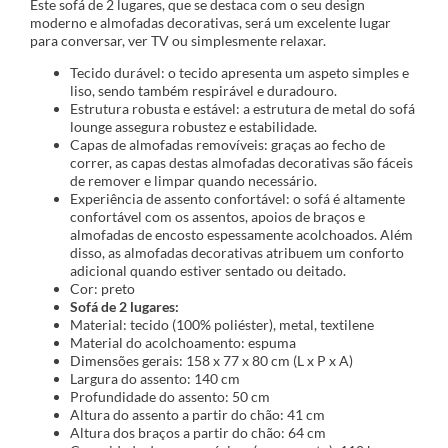
Este sofá de 2 lugares, que se destaca com o seu design
moderno e almofadas decorativas, será um excelente lugar
para conversar, ver TV ou simplesmente relaxar.
Tecido durável: o tecido apresenta um aspeto simples e
liso, sendo também respirável e duradouro.
Estrutura robusta e estável: a estrutura de metal do sofá
lounge assegura robustez e estabilidade.
Capas de almofadas removíveis: graças ao fecho de
correr, as capas destas almofadas decorativas são fáceis
de remover e limpar quando necessário.
Experiência de assento confortável: o sofá é altamente
confortável com os assentos, apoios de braços e
almofadas de encosto espessamente acolchoados. Além
disso, as almofadas decorativas atribuem um conforto
adicional quando estiver sentado ou deitado.
Cor: preto
Sofá de 2 lugares:
Material: tecido (100% poliéster), metal, textilene
Material do acolchoamento: espuma
Dimensões gerais: 158 x 77 x 80 cm (L x P x A)
Largura do assento: 140 cm
Profundidade do assento: 50 cm
Altura do assento a partir do chão: 41 cm
Altura dos braços a partir do chão: 64 cm