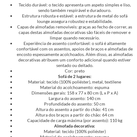
Tecido durável: o tecido apresenta um aspeto simples e liso,
sendo também respirável e duradouro.
Estrutura robusta e estável: a estrutura de metal do sofá
lounge assegura robustez e estabilidade.
Capas de almofadas removíveis: graças ao fecho de correr, as
capas destas almofadas decorativas são fáceis de remover e
limpar quando necessário.
Experiência de assento confortável: o sofá é altamente
confortável com os assentos, apoios de braços e almofadas de
encosto espessamente acolchoados. Além disso, as almofadas
decorativas atribuem um conforto adicional quando estiver
sentado ou deitado.
Cor: preto
Sofá de 2 lugares:
Material: tecido (100% poliéster), metal, textilene
Material do acolchoamento: espuma
Dimensões gerais: 158 x 77 x 80 cm (L x P x A)
Largura do assento: 140 cm
Profundidade do assento: 50 cm
Altura do assento a partir do chão: 41 cm
Altura dos braços a partir do chão: 64 cm
Capacidade de carga máxima (por assento): 110 kg
Almofada decorativa:
Material: tecido (100% poliéster)
Material do acolchoamento: espuma