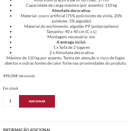
Capacidade de carga máxima (por assento): 110 kg
Almofada decorativa:
Material: couro artificial (75% policloreto de vinila, 20%
poliéster, 5% algodão)
Material do enchimento: algodão PP (polipropileno)
Tamanho: 40 x 40 cm (C x L)
Montagem necessária: sim
A entrega inclui:
1 x Sofá de 2 lugares
2 x Almofada decorativa
Máximo de 110 kg por assento. Tenha em atenção o risco de fogos
abertos e outras fontes de calor forte nas proximidades do produto.
496,06
€
IVA incluido
Em stock
ADICIONAR
INFORMAÇÃO ADICIONAL