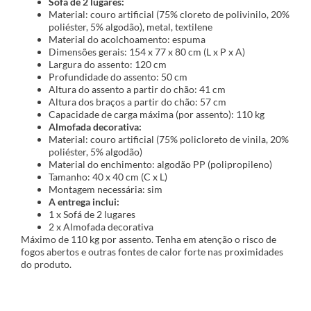
Sofá de 2 lugares:
Material: couro artificial (75% cloreto de polivinilo, 20%
poliéster, 5% algodão), metal, textilene
Material do acolchoamento: espuma
Dimensões gerais: 154 x 77 x 80 cm (L x P x A)
Largura do assento: 120 cm
Profundidade do assento: 50 cm
Altura do assento a partir do chão: 41 cm
Altura dos braços a partir do chão: 57 cm
Capacidade de carga máxima (por assento): 110 kg
Almofada decorativa:
Material: couro artificial (75% policloreto de vinila, 20%
poliéster, 5% algodão)
Material do enchimento: algodão PP (polipropileno)
Tamanho: 40 x 40 cm (C x L)
Montagem necessária: sim
A entrega inclui:
1 x Sofá de 2 lugares
2 x Almofada decorativa
Máximo de 110 kg por assento. Tenha em atenção o risco de
fogos abertos e outras fontes de calor forte nas proximidades
do produto.