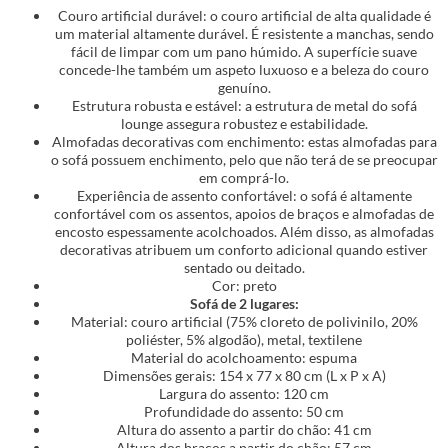
Couro artificial durável: o couro artificial de alta qualidade é
um material altamente durável. É resistente a manchas, sendo
fácil de limpar com um pano húmido. A superfície suave
concede-lhe também um aspeto luxuoso e a beleza do couro
genuíno.
Estrutura robusta e estável: a estrutura de metal do sofá
lounge assegura robustez e estabilidade.
Almofadas decorativas com enchimento: estas almofadas para
o sofá possuem enchimento, pelo que não terá de se preocupar
em comprá-lo.
Experiência de assento confortável: o sofá é altamente
confortável com os assentos, apoios de braços e almofadas de
encosto espessamente acolchoados. Além disso, as almofadas
decorativas atribuem um conforto adicional quando estiver
sentado ou deitado.
Cor: preto
Sofá de 2 lugares:
Material: couro artificial (75% cloreto de polivinilo, 20%
poliéster, 5% algodão), metal, textilene
Material do acolchoamento: espuma
Dimensões gerais: 154 x 77 x 80 cm (L x P x A)
Largura do assento: 120 cm
Profundidade do assento: 50 cm
Altura do assento a partir do chão: 41 cm
Altura dos braços a partir do chão: 57 cm