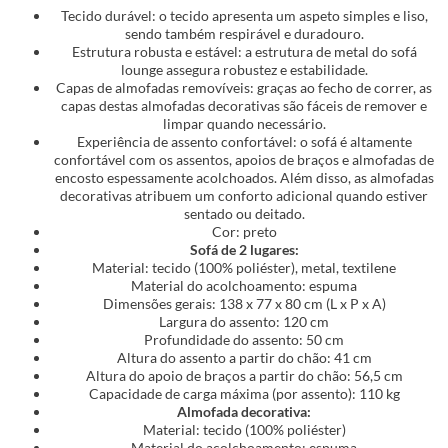
Tecido durável: o tecido apresenta um aspeto simples e liso,
sendo também respirável e duradouro.
Estrutura robusta e estável: a estrutura de metal do sofá
lounge assegura robustez e estabilidade.
Capas de almofadas removíveis: graças ao fecho de correr, as
capas destas almofadas decorativas são fáceis de remover e
limpar quando necessário.
Experiência de assento confortável: o sofá é altamente
confortável com os assentos, apoios de braços e almofadas de
encosto espessamente acolchoados. Além disso, as almofadas
decorativas atribuem um conforto adicional quando estiver
sentado ou deitado.
Cor: preto
Sofá de 2 lugares:
Material: tecido (100% poliéster), metal, textilene
Material do acolchoamento: espuma
Dimensões gerais: 138 x 77 x 80 cm (L x P x A)
Largura do assento: 120 cm
Profundidade do assento: 50 cm
Altura do assento a partir do chão: 41 cm
Altura do apoio de braços a partir do chão: 56,5 cm
Capacidade de carga máxima (por assento): 110 kg
Almofada decorativa:
Material: tecido (100% poliéster)
Material do acolchoamento: espuma