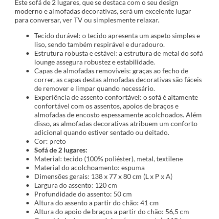
Este sofá de 2 lugares, que se destaca com o seu design
moderno e almofadas decorativas, será um excelente lugar
para conversar, ver TV ou simplesmente relaxar.
Tecido durável: o tecido apresenta um aspeto simples e
liso, sendo também respirável e duradouro.
Estrutura robusta e estável: a estrutura de metal do sofá
lounge assegura robustez e estabilidade.
Capas de almofadas removíveis: graças ao fecho de
correr, as capas destas almofadas decorativas são fáceis
de remover e limpar quando necessário.
Experiência de assento confortável: o sofá é altamente
confortável com os assentos, apoios de braços e
almofadas de encosto espessamente acolchoados. Além
disso, as almofadas decorativas atribuem um conforto
adicional quando estiver sentado ou deitado.
Cor: preto
Sofá de 2 lugares:
Material: tecido (100% poliéster), metal, textilene
Material do acolchoamento: espuma
Dimensões gerais: 138 x 77 x 80 cm (L x P x A)
Largura do assento: 120 cm
Profundidade do assento: 50 cm
Altura do assento a partir do chão: 41 cm
Altura do apoio de braços a partir do chão: 56,5 cm