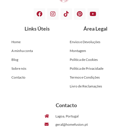
Links Úteis
Área Legal
Home
Envios e Devoluções
A minha conta
Montagem
Blog
Politica de Cookies
Sobre nós
Politica de Privacidade
Contacto
Termos e Condições
Livro de Reclamações
Contacto
Lagoa, Portugal
geral@homefusion.pt