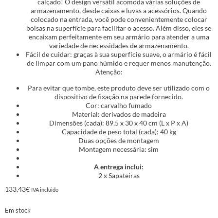
calçado! O design versátil acomoda várias soluções de
armazenamento, desde caixas e luvas a acessórios. Quando
colocado na entrada, você pode convenientemente colocar
bolsas na superfície para facilitar o acesso. Além disso, eles se
encaixam perfeitamente em seu armário para atender a uma
variedade de necessidades de armazenamento.
Fácil de cuidar: graças à sua superfície suave, o armário é fácil
de limpar com um pano húmido e requer menos manutenção.
Atenção:
Para evitar que tombe, este produto deve ser utilizado com o
dispositivo de fixação na parede fornecido.
Cor: carvalho fumado
Material: derivados de madeira
Dimensões (cada): 89,5 x 30 x 40 cm (L x P x A)
Capacidade de peso total (cada): 40 kg
Duas opções de montagem
Montagem necessária: sim
A entrega inclui:
2 x Sapateiras
133,43
€
IVA incluido
Em stock