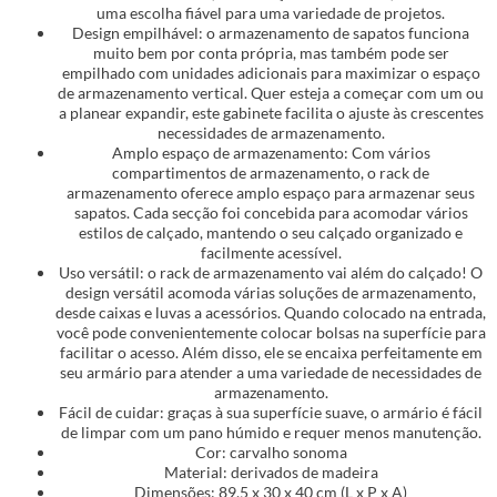
uma escolha fiável para uma variedade de projetos.
Design empilhável: o armazenamento de sapatos funciona
muito bem por conta própria, mas também pode ser
empilhado com unidades adicionais para maximizar o espaço
de armazenamento vertical. Quer esteja a começar com um ou
a planear expandir, este gabinete facilita o ajuste às crescentes
necessidades de armazenamento.
Amplo espaço de armazenamento: Com vários
compartimentos de armazenamento, o rack de
armazenamento oferece amplo espaço para armazenar seus
sapatos. Cada secção foi concebida para acomodar vários
estilos de calçado, mantendo o seu calçado organizado e
facilmente acessível.
Uso versátil: o rack de armazenamento vai além do calçado! O
design versátil acomoda várias soluções de armazenamento,
desde caixas e luvas a acessórios. Quando colocado na entrada,
você pode convenientemente colocar bolsas na superfície para
facilitar o acesso. Além disso, ele se encaixa perfeitamente em
seu armário para atender a uma variedade de necessidades de
armazenamento.
Fácil de cuidar: graças à sua superfície suave, o armário é fácil
de limpar com um pano húmido e requer menos manutenção.
Cor: carvalho sonoma
Material: derivados de madeira
Dimensões: 89,5 x 30 x 40 cm (L x P x A)