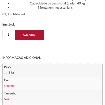
Capacidade de peso total (cada): 40 kg
Montagem necessária: sim
81,08
€
IVA incluido
Em stock
ADICIONAR
INFORMAÇÃO ADICIONAL
Peso
11,5 kg
Cor
Marrom
Tamanho
N/A