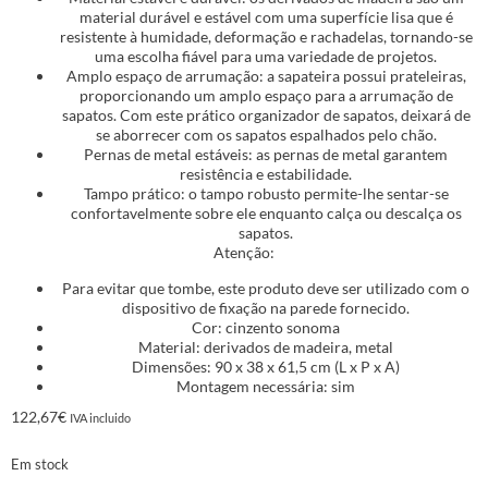
material durável e estável com uma superfície lisa que é
resistente à humidade, deformação e rachadelas, tornando-se
uma escolha fiável para uma variedade de projetos.
Amplo espaço de arrumação: a sapateira possui prateleiras,
proporcionando um amplo espaço para a arrumação de
sapatos. Com este prático organizador de sapatos, deixará de
se aborrecer com os sapatos espalhados pelo chão.
Pernas de metal estáveis: as pernas de metal garantem
resistência e estabilidade.
Tampo prático: o tampo robusto permite-lhe sentar-se
confortavelmente sobre ele enquanto calça ou descalça os
sapatos.
Atenção:
Para evitar que tombe, este produto deve ser utilizado com o
dispositivo de fixação na parede fornecido.
Cor: cinzento sonoma
Material: derivados de madeira, metal
Dimensões: 90 x 38 x 61,5 cm (L x P x A)
Montagem necessária: sim
122,67
€
IVA incluido
Em stock