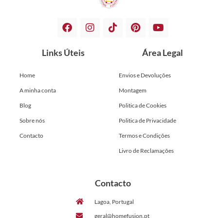
Links Úteis
Área Legal
Home
Envios e Devoluções
A minha conta
Montagem
Blog
Politica de Cookies
Sobre nós
Politica de Privacidade
Contacto
Termos e Condições
Livro de Reclamações
Contacto
Lagoa, Portugal
geral@homefusion.pt