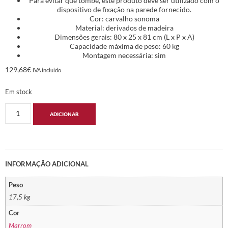
Para evitar que tombe, este produto deve ser utilizado com o
dispositivo de fixação na parede fornecido.
Cor: carvalho sonoma
Material: derivados de madeira
Dimensões gerais: 80 x 25 x 81 cm (L x P x A)
Capacidade máxima de peso: 60 kg
Montagem necessária: sim
129,68
€
IVA incluido
Em stock
ADICIONAR
INFORMAÇÃO ADICIONAL
Peso
17,5 kg
Cor
Marrom