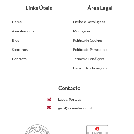
Links Úteis
Área Legal
Home
Envios e Devoluções
A minha conta
Montagem
Blog
Politica de Cookies
Sobre nós
Politica de Privacidade
Contacto
Termos e Condições
Livro de Reclamações
Contacto
Lagoa, Portugal
geral@homefusion.pt