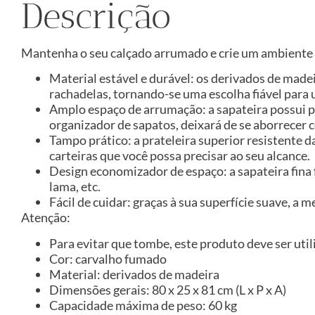
Descrição
Mantenha o seu calçado arrumado e crie um ambiente 
Material estável e durável: os derivados de made
rachadelas, tornando-se uma escolha fiável para 
Amplo espaço de arrumação: a sapateira possui p
organizador de sapatos, deixará de se aborrecer 
Tampo prático: a prateleira superior resistente d
carteiras que você possa precisar ao seu alcance.
Design economizador de espaço: a sapateira fina
lama, etc.
Fácil de cuidar: graças à sua superfície suave, 
Atenção:
Para evitar que tombe, este produto deve ser util
Cor: carvalho fumado
Material: derivados de madeira
Dimensões gerais: 80 x 25 x 81 cm (L x P x A)
Capacidade máxima de peso: 60 kg