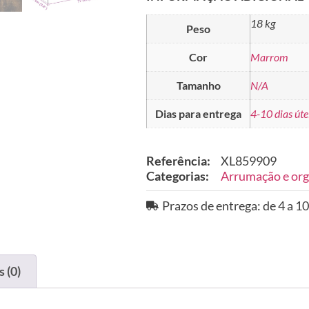
18 kg
Peso
Cor
Marrom
Tamanho
N/A
Dias para entrega
4-10 dias úte
Referência:
XL859909
Categorias:
Arrumação e org
Prazos de entrega: de 4 a 10
 (0)