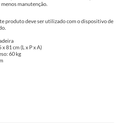
r menos manutenção.
te produto deve ser utilizado com o dispositivo de
do.
adeira
x 81 cm (L x P x A)
so: 60 kg
im