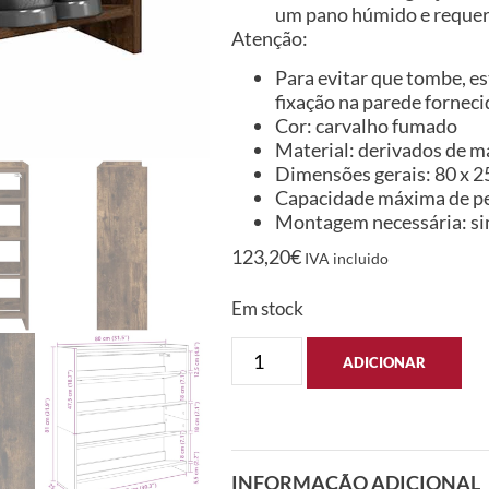
um pano húmido e reque
Atenção:
Para evitar que tombe, es
fixação na parede forneci
Cor: carvalho fumado
Material: derivados de m
Dimensões gerais: 80 x 25 
Capacidade máxima de pe
Montagem necessária: s
123,20
€
IVA incluido
Em stock
ADICIONAR
INFORMAÇÃO ADICIONAL