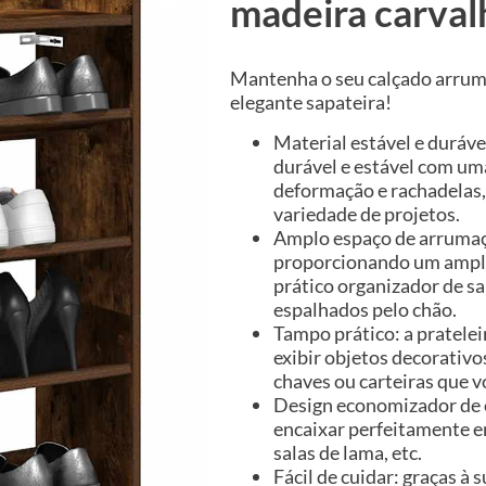
madeira carva
Mantenha o seu calçado arrum
elegante sapateira!
Material estável e duráve
durável e estável com uma
deformação e rachadelas,
variedade de projetos.
Amplo espaço de arrumaçã
proporcionando um amplo
prático organizador de sa
espalhados pelo chão.
Tampo prático: a prateleir
exibir objetos decorativ
chaves ou carteiras que v
Design economizador de es
encaixar perfeitamente 
salas de lama, etc.
Fácil de cuidar: graças à 