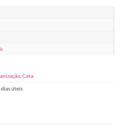
is
anização
,
Casa
 dias úteis