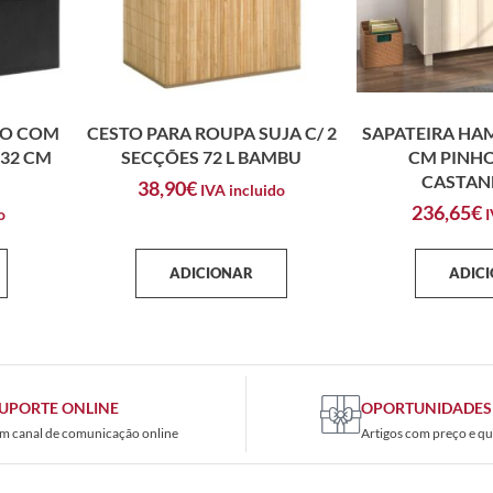
ÃO COM
CESTO PARA ROUPA SUJA C/ 2
SAPATEIRA HA
X32 CM
SECÇÕES 72 L BAMBU
CM PINH
CASTAN
38,90
€
IVA incluido
236,65
€
o
I
ADICIONAR
ADIC
UPORTE ONLINE
OPORTUNIDADES
m canal de comunicação online
Artigos com preço e qu