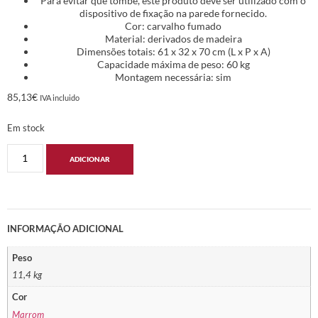
Para evitar que tombe, este produto deve ser utilizado com o
dispositivo de fixação na parede fornecido.
Cor: carvalho fumado
Material: derivados de madeira
Dimensões totais: 61 x 32 x 70 cm (L x P x A)
Capacidade máxima de peso: 60 kg
Montagem necessária: sim
85,13
€
IVA incluido
Em stock
ADICIONAR
INFORMAÇÃO ADICIONAL
Peso
11,4 kg
Cor
Marrom