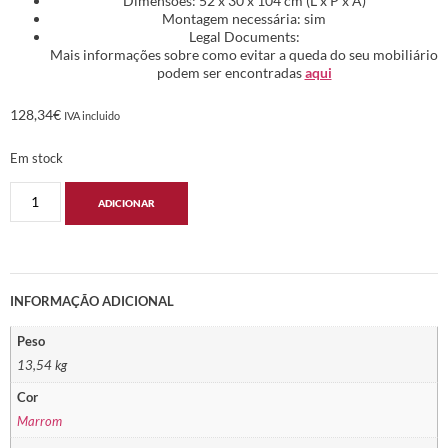
Dimensões: 52 x 30 x 104 cm (L x P x A)
Montagem necessária: sim
Legal Documents:
Mais informações sobre como evitar a queda do seu mobiliário
podem ser encontradas
aqui
128,34
€
IVA incluido
Em stock
ADICIONAR
INFORMAÇÃO ADICIONAL
Peso
13,54 kg
Cor
Marrom