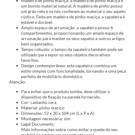
Madeira de pinho maciça: a madeira de pinho maciça é
um bonito material natural. A madeira de pinho possui
um grão reto e os nós conferem ao material o seu aspeto
rústico. Feita em madeira de pinho maciça, a sapateira é
estável e durável.
Amplo espaço de arrumação: a sapateira possui 6
compartimentos, proporcionando um amplo espaço de
arrumação para manter os seus sapatos e outros artigos
bem organizados.
Tampo robusto: o tampo da sapateira também pode ser
utilizado para expor os seus objetos decorativos
favoritos.
Design contemporâneo: esta sapateira combina um
estilo simples com funcionalidade, tornando-a uma peça
perfeita de mobiliário doméstico.
Atenção:
Para evitar que o produto tombe, deve utilizar o
dispositivo de fixação na parede fornecido.
Cor: castanho cera
Material: pinho maciço
Dimensões: 52 x 30 x 104 cm (L x P x A)
Montagem necessária: sim
Legal Documents:
Mais informações sobre como evitar a queda do seu
mobiliário podem ser encontradas
aqui