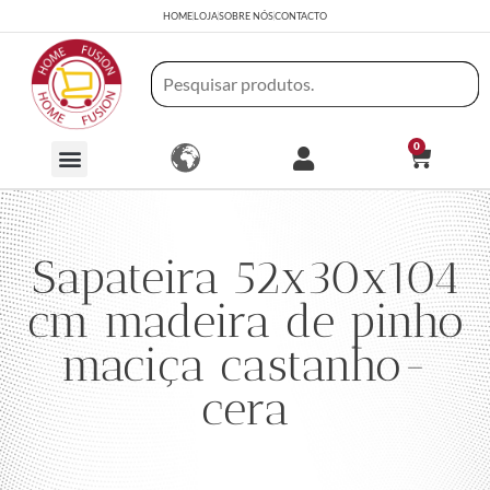
HOME
LOJA
SOBRE NÓS
CONTACTO
0
Sapateira 52x30x104
cm madeira de pinho
maciça castanho-
cera