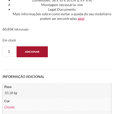
Dimensões: 38 x 35 x 50 cm (L x P x A)
Montagem necessária: sim
Legal Documents:
Mais informações sobre como evitar a queda do seu mobiliário
podem ser encontradas
aqui
60,85
€
IVA incluido
Em stock
ADICIONAR
INFORMAÇÃO ADICIONAL
Peso
10,18 kg
Cor
Cinzeto