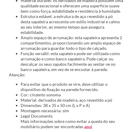
Material durável: os derivados de madeira possuem uma
qualidade excecional e oferecem uma superfície suave
bem como força, estabilidade e resistência à humidade.
Estrutura estável: a estrutura de aço revestido a pó
desta sapateira acrescenta um estilo industrial e calmo
ao seu interior, ao mesmo tempo que assegura
estabilidade.
Amplo espaço de arrumação: esta sapateira apresenta 2
compartimentos, proporcionando um amplo espaço de
arrumação para guardar todo o tipo de calçado.
Função versátil: esta sapateira pode ser utilizada como
arrumação e como banco sapateira. Pode calçar ou
descalçar os seus sapatos facilmente ao sentar-se no
banco sapateira, em vez de se encostar à parede.
Atenção:
Para evitar que o produto se vire, deve utilizar o
dispositivo de fixação na parede fornecido.
Cor: cinzento sonoma
Material: derivados de madeira, aço revestido a pó
Dimensões: 38 x 35 x 50 cm (L x P x A)
Montagem necessária: sim
Legal Documents:
Mais informações sobre como evitar a queda do seu
mobiliário podem ser encontradas
aqui