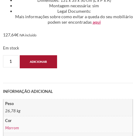
Dimensões: 131 x 35 x 50 cm (L x P x A)
Montagem necessária: sim
Legal Documents:
Mais informações sobre como evitar a queda do seu mobiliário
podem ser encontradas
aqui
127,64
€
IVA incluido
Em stock
ADICIONAR
INFORMAÇÃO ADICIONAL
Peso
26,78 kg
Cor
Marrom