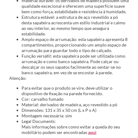
Material durável: os derivados de madeira possuem uma
qualidade excecional e oferecem uma superfície suave
bem como força, estabilidade e resistência à humidade.
Estrutura estável: a estrutura de aço revestido a pó
desta sapateira acrescenta um estilo industrial e calmo
ao seu interior, ao mesmo tempo que assegura
estabilidade.
Amplo espaço de arrumação: esta sapateira apresenta 8
compartimentos, proporcionando um amplo espaço de
arrumação para guardar todo o tipo de calçado.
Função versátil: esta sapateira pode ser utilizada como
arrumação e como banco sapateira. Pode calçar ou
descalçar os seus sapatos facilmente ao sentar-se no
banco sapateira, em vez de se encostar à parede.
Atenção:
Para evitar que o produto se vire, deve utilizar o
dispositivo de fixação na parede fornecido.
Cor: carvalho fumado
Material: derivados de madeira, aço revestido a pó
Dimensões: 131 x 35 x 50 cm (L x P x A)
Montagem necessária: sim
Legal Documents:
Mais informações sobre como evitar a queda do seu
mobiliário podem ser encontradas
aqui