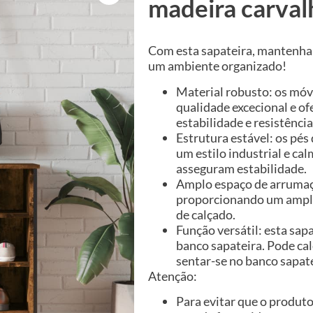
madeira carva
Com esta sapateira, mantenha 
um ambiente organizado!
Material robusto: os mó
qualidade excecional e o
estabilidade e resistênci
Estrutura estável: os pés
um estilo industrial e ca
asseguram estabilidade.
Amplo espaço de arrumaç
proporcionando um amplo
de calçado.
Função versátil: esta sa
banco sapateira. Pode cal
sentar-se no banco sapate
Atenção:
Para evitar que o produto 