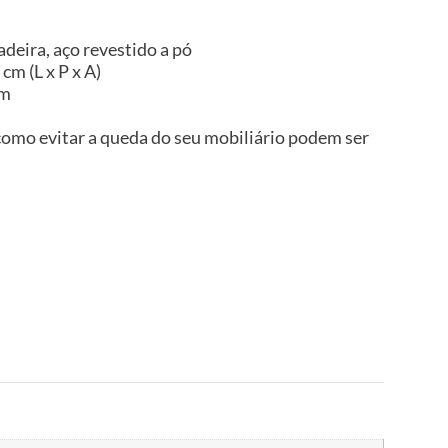
deira, aço revestido a pó
cm (L x P x A)
im
omo evitar a queda do seu mobiliário podem ser