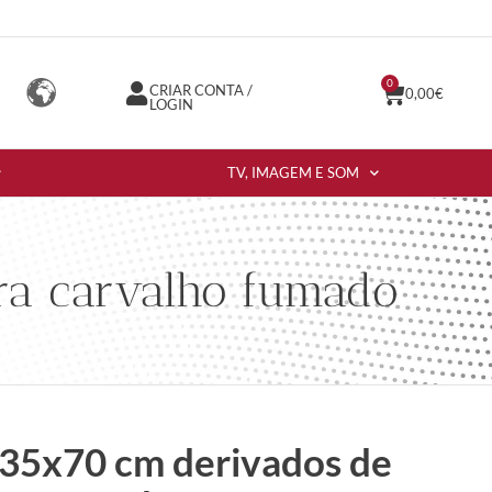
0
CRIAR CONTA /
0,00
€
LOGIN
TV, IMAGEM E SOM
ra carvalho fumado
x35x70 cm derivados de