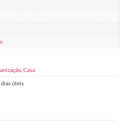
is
anização
,
Casa
 dias úteis