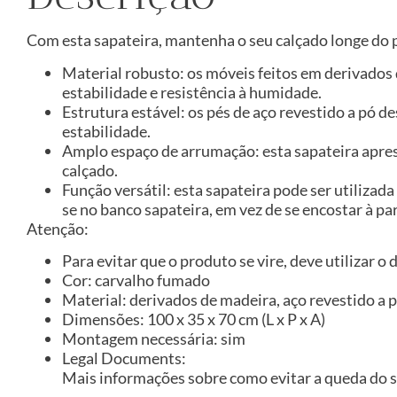
Com esta sapateira, mantenha o seu calçado longe do 
Material robusto: os móveis feitos em derivado
estabilidade e resistência à humidade.
Estrutura estável: os pés de aço revestido a pó 
estabilidade.
Amplo espaço de arrumação: esta sapateira apre
calçado.
Função versátil: esta sapateira pode ser utiliza
se no banco sapateira, em vez de se encostar à pa
Atenção:
Para evitar que o produto se vire, deve utilizar o
Cor: carvalho fumado
Material: derivados de madeira, aço revestido a 
Dimensões: 100 x 35 x 70 cm (L x P x A)
Montagem necessária: sim
Legal Documents:
Mais informações sobre como evitar a queda do 