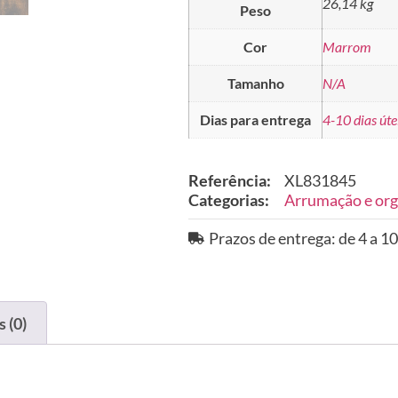
26,14 kg
Peso
Cor
Marrom
Tamanho
N/A
Dias para entrega
4-10 dias úte
Referência:
XL831845
Categorias:
Arrumação e org
Prazos de entrega: de 4 a 10
 (0)