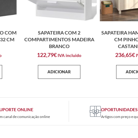
ÃO COM
SAPATEIRA COM 2
SAPATEIRA HA
X32 CM
COMPARTIMENTOS MADEIRA
CM PINH
BRANCO
CASTAN
122,79
€
236,65
€
o
IVA incluido
I
ADICIONAR
ADIC
UPORTE ONLINE
OPORTUNIDADES
m canal de comunicação online
Artigos com preço e qu