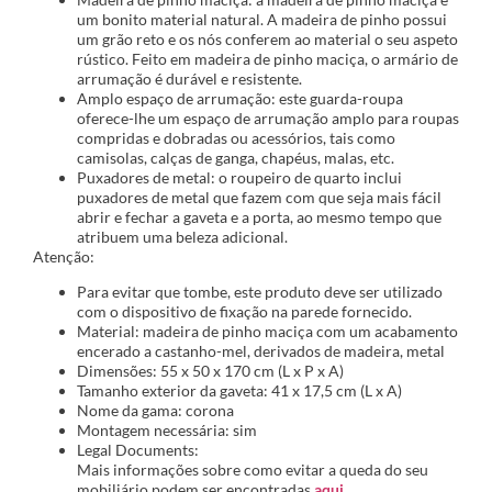
um bonito material natural. A madeira de pinho possui
um grão reto e os nós conferem ao material o seu aspeto
rústico. Feito em madeira de pinho maciça, o armário de
arrumação é durável e resistente.
Amplo espaço de arrumação: este guarda-roupa
oferece-lhe um espaço de arrumação amplo para roupas
compridas e dobradas ou acessórios, tais como
camisolas, calças de ganga, chapéus, malas, etc.
Puxadores de metal: o roupeiro de quarto inclui
puxadores de metal que fazem com que seja mais fácil
abrir e fechar a gaveta e a porta, ao mesmo tempo que
atribuem uma beleza adicional.
Atenção:
Para evitar que tombe, este produto deve ser utilizado
com o dispositivo de fixação na parede fornecido.
Material: madeira de pinho maciça com um acabamento
encerado a castanho-mel, derivados de madeira, metal
Dimensões: 55 x 50 x 170 cm (L x P x A)
Tamanho exterior da gaveta: 41 x 17,5 cm (L x A)
Nome da gama: corona
Montagem necessária: sim
Legal Documents:
Mais informações sobre como evitar a queda do seu
mobiliário podem ser encontradas
aqui