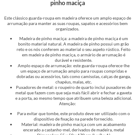
pinho maciça
Este clássico guarda-roupa em madeira oferece um amplo espaço de
arrumação para manter as suas roupas, sapatos e acessórios bem
organizados.
Madeira de pinho maciça: a madeira de pinho maciça é um
bonito material natural. A madeira de pinho possui um grão
reto e os nós conferem ao material o seu aspeto rústico. Feito
em madeira de pinho maciça, o armário de arrumação é
durável e resistente.
Amplo espaço de arrumação: este guarda-roupa oferece-lhe
um espaço de arrumação amplo para roupas compridas e
dobradas ou acessórios, tais como camisolas, calças de ganga,
chapéus, malas, etc.
Puxadores de metal: o roupeiro de quarto inclui puxadores de
metal que fazem com que seja mais fácil abrir e fechar a gaveta
e a porta, ao mesmo tempo que atribuem uma beleza adicional.
Atenção:
Para evitar que tombe, este produto deve ser utilizado com o
dispositivo de fixação na parede fornecido.
Material: madeira de pinho maciça com um acabamento
encerado a castanho-mel, derivados de madeira, metal