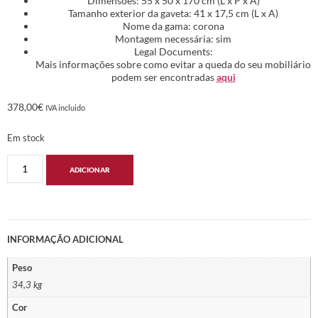
Dimensões: 55 x 50 x 170 cm (L x P x A)
Tamanho exterior da gaveta: 41 x 17,5 cm (L x A)
Nome da gama: corona
Montagem necessária: sim
Legal Documents:
Mais informações sobre como evitar a queda do seu mobiliário
podem ser encontradas
aqui
378,00
€
IVA incluido
Em stock
ADICIONAR
INFORMAÇÃO ADICIONAL
Peso
34,3 kg
Cor