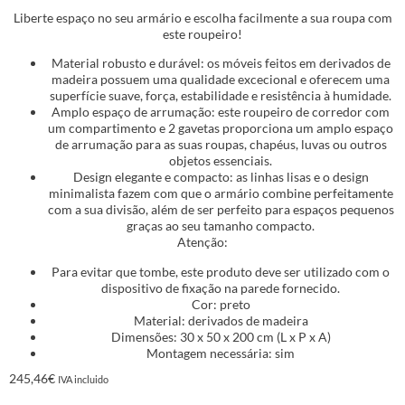
Liberte espaço no seu armário e escolha facilmente a sua roupa com
este roupeiro!
Material robusto e durável: os móveis feitos em derivados de
madeira possuem uma qualidade excecional e oferecem uma
superfície suave, força, estabilidade e resistência à humidade.
Amplo espaço de arrumação: este roupeiro de corredor com
um compartimento e 2 gavetas proporciona um amplo espaço
de arrumação para as suas roupas, chapéus, luvas ou outros
objetos essenciais.
Design elegante e compacto: as linhas lisas e o design
minimalista fazem com que o armário combine perfeitamente
com a sua divisão, além de ser perfeito para espaços pequenos
graças ao seu tamanho compacto.
Atenção:
Para evitar que tombe, este produto deve ser utilizado com o
dispositivo de fixação na parede fornecido.
Cor: preto
Material: derivados de madeira
Dimensões: 30 x 50 x 200 cm (L x P x A)
Montagem necessária: sim
245,46
€
IVA incluido