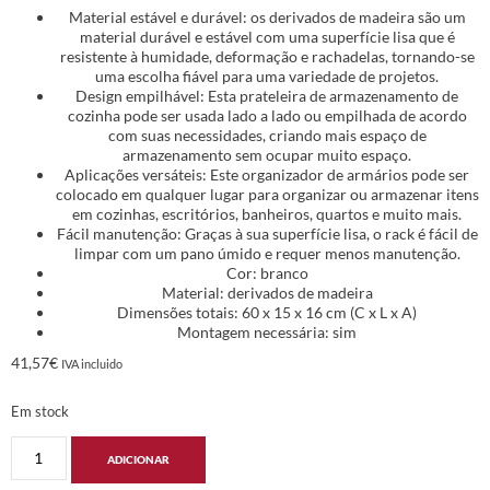
Material estável e durável: os derivados de madeira são um
material durável e estável com uma superfície lisa que é
resistente à humidade, deformação e rachadelas, tornando-se
uma escolha fiável para uma variedade de projetos.
Design empilhável: Esta prateleira de armazenamento de
cozinha pode ser usada lado a lado ou empilhada de acordo
com suas necessidades, criando mais espaço de
armazenamento sem ocupar muito espaço.
Aplicações versáteis: Este organizador de armários pode ser
colocado em qualquer lugar para organizar ou armazenar itens
em cozinhas, escritórios, banheiros, quartos e muito mais.
Fácil manutenção: Graças à sua superfície lisa, o rack é fácil de
limpar com um pano úmido e requer menos manutenção.
Cor: branco
Material: derivados de madeira
Dimensões totais: 60 x 15 x 16 cm (C x L x A)
Montagem necessária: sim
41,57
€
IVA incluido
Em stock
ADICIONAR