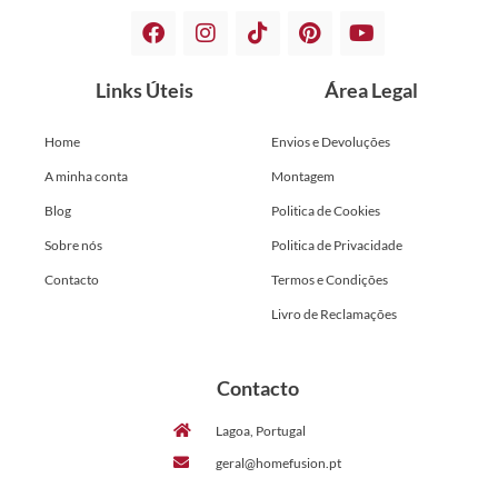
Links Úteis
Área Legal
Home
Envios e Devoluções
A minha conta
Montagem
Blog
Politica de Cookies
Sobre nós
Politica de Privacidade
Contacto
Termos e Condições
Livro de Reclamações
Contacto
Lagoa, Portugal
geral@homefusion.pt