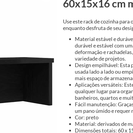
60x15x16 cm m
Use este rack de cozinha para 
enquanto desfruta de seu desi
Material estável e duráve
durável e estável com uma
deformação e rachadelas,
variedade de projetos.
Design empilhável: Esta 
usada lado a lado ou emp
mais espaço de armazena
Aplicações versáteis: Es
qualquer lugar para organ
banheiros, quartos e mui
Fácil manutenção: Graças à
um pano úmido e requer
Cor: preto
Material: derivados de m
Dimensões totais: 60 x 15 