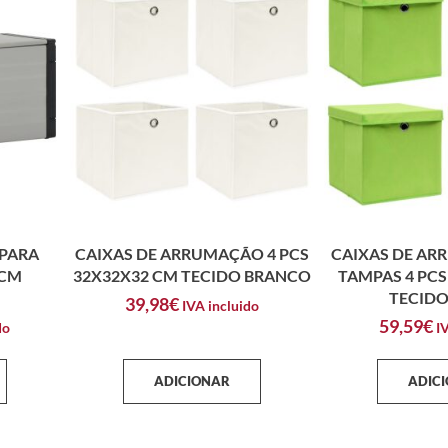
 PARA
CAIXAS DE ARRUMAÇÃO 4 PCS
CAIXAS DE A
 CM
32X32X32 CM TECIDO BRANCO
TAMPAS 4 PCS
TECIDO
39,98
€
IVA incluido
59,59
€
do
I
ADICIONAR
ADIC