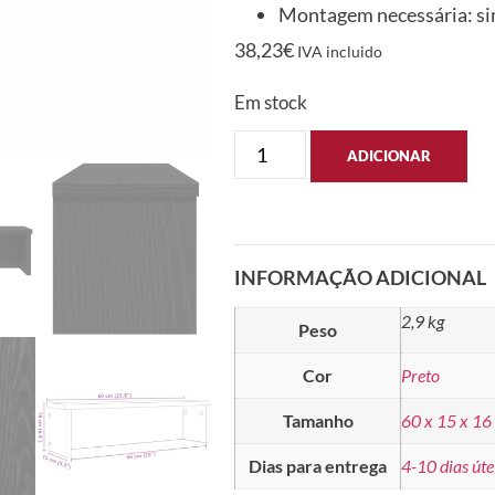
Montagem necessária: s
38,23
€
IVA incluido
Em stock
ADICIONAR
INFORMAÇÃO ADICIONAL
2,9 kg
Peso
Cor
Preto
Tamanho
60 x 15 x 16
Dias para entrega
4-10 dias úte