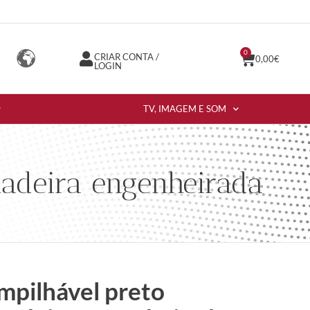
0
CRIAR CONTA /
0,00
€
LOGIN
TV, IMAGEM E SOM
adeira engenheirada
mpilhável preto