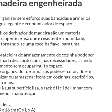
adeira engenheirada
organizar sem esforço suas bancadas e armários
gn elegante e economizador de espaço.
l: os derivados de madeira são um material
 superfície lisa que é resistente à humidade,
 tornando-se uma escolha fiável para uma
prateleira de armazenamento de cozinha pode ser
ilhada de acordo com suas necessidades, criando
mento sem ocupar muito espaço.
te organizador de armários pode ser colocado em
izar ou armazenar itens em cozinhas, escritórios,
to mais.
 sua superfície lisa, o rack é fácil de limpar com
 menos manutenção.
adeira
x 16 cm (C x L x A)