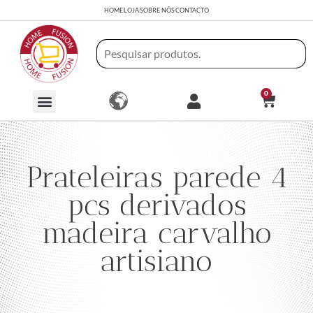
HOME
LOJA
SOBRE NÓS
CONTACTO
0
Prateleiras parede 4
pcs derivados
madeira carvalho
artisiano