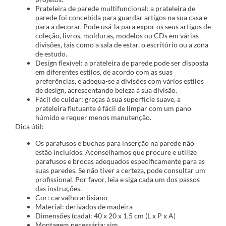
Prateleira de parede multifuncional: a prateleira de
parede foi concebida para guardar artigos na sua casa e
para a decorar. Pode usá-la para expor os seus artigos de
coleção, livros, molduras, modelos ou CDs em várias
divisões, tais como a sala de estar, o escritório ou a zona
de estudo.
Design flexível: a prateleira de parede pode ser disposta
em diferentes estilos, de acordo com as suas
preferências, e adequa-se a divisões com vários estilos
de design, acrescentando beleza à sua divisão.
Fácil de cuidar: graças à sua superfície suave, a
prateleira flutuante é fácil de limpar com um pano
húmido e requer menos manutenção.
Dica útil:
Os parafusos e buchas para inserção na parede não
estão incluídos. Aconselhamos que procure e utilize
parafusos e brocas adequados especificamente para as
suas paredes. Se não tiver a certeza, pode consultar um
profissional. Por favor, leia e siga cada um dos passos
das instruções.
Cor: carvalho artisiano
Material: derivados de madeira
Dimensões (cada): 40 x 20 x 1,5 cm (L x P x A)
Montagem necessária: sim