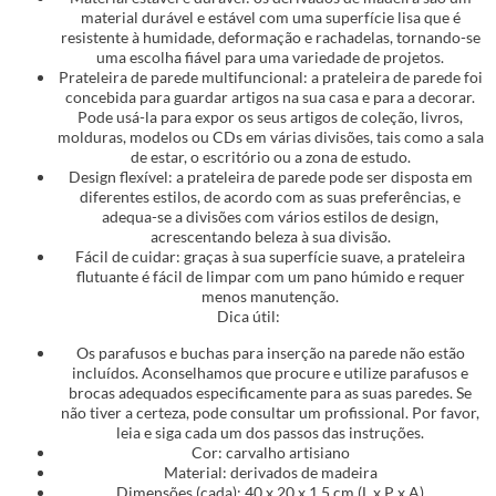
material durável e estável com uma superfície lisa que é
resistente à humidade, deformação e rachadelas, tornando-se
uma escolha fiável para uma variedade de projetos.
Prateleira de parede multifuncional: a prateleira de parede foi
concebida para guardar artigos na sua casa e para a decorar.
Pode usá-la para expor os seus artigos de coleção, livros,
molduras, modelos ou CDs em várias divisões, tais como a sala
de estar, o escritório ou a zona de estudo.
Design flexível: a prateleira de parede pode ser disposta em
diferentes estilos, de acordo com as suas preferências, e
adequa-se a divisões com vários estilos de design,
acrescentando beleza à sua divisão.
Fácil de cuidar: graças à sua superfície suave, a prateleira
flutuante é fácil de limpar com um pano húmido e requer
menos manutenção.
Dica útil:
Os parafusos e buchas para inserção na parede não estão
incluídos. Aconselhamos que procure e utilize parafusos e
brocas adequados especificamente para as suas paredes. Se
não tiver a certeza, pode consultar um profissional. Por favor,
leia e siga cada um dos passos das instruções.
Cor: carvalho artisiano
Material: derivados de madeira
Dimensões (cada): 40 x 20 x 1,5 cm (L x P x A)