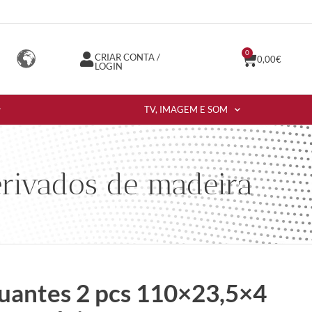
0
CRIAR CONTA /
0,00
€
LOGIN
TV, IMAGEM E SOM
erivados de madeira
utuantes 2 pcs 110×23,5×4