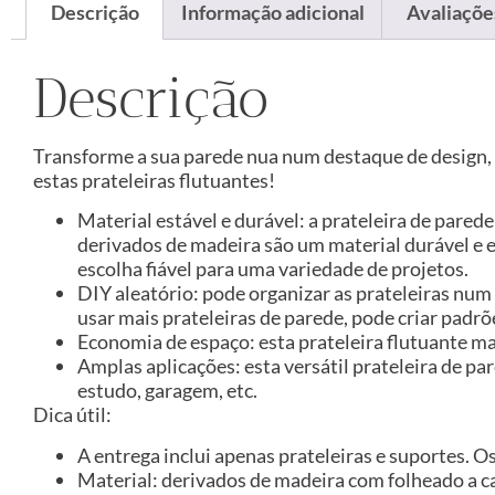
Descrição
Informação adicional
Avaliações
Descrição
Transforme a sua parede nua num destaque de design, 
estas prateleiras flutuantes!
Material estável e durável: a prateleira de pared
derivados de madeira são um material durável e 
escolha fiável para uma variedade de projetos.
DIY aleatório: pode organizar as prateleiras num 
usar mais prateleiras de parede, pode criar padrõ
Economia de espaço: esta prateleira flutuante m
Amplas aplicações: esta versátil prateleira de pa
estudo, garagem, etc.
Dica útil:
A entrega inclui apenas prateleiras e suportes. O
Material: derivados de madeira com folheado a c