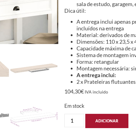
sala de estudo, garagem, 
Dica útil:
A entrega inclui apenas p
incluídos na entrega
Material: derivados de m
Dimensões: 110 x 23,5 x 4 
Capacidade máxima de car
Sistema de montagem inv
Forma: retangular
Montagem necessária: s
A entrega inclui:
2 x Prateleiras flutuantes
104,30
€
IVA incluido
Em stock
ADICIONAR