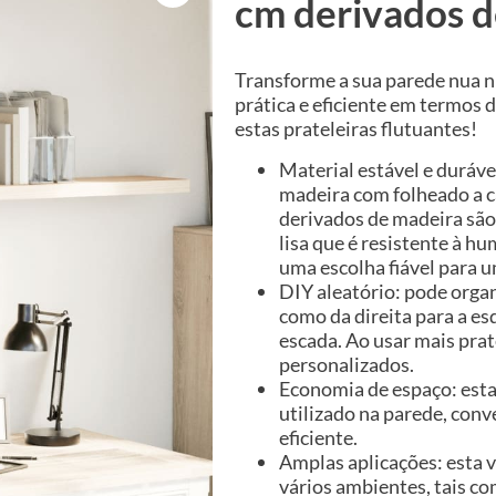
cm derivados d
Transforme a sua parede nua 
prática e eficiente em termos 
estas prateleiras flutuantes!
Material estável e durável
madeira com folheado a ca
derivados de madeira são
lisa que é resistente à h
uma escolha fiável para u
DIY aleatório: pode organ
como da direita para a es
escada. Ao usar mais prat
personalizados.
Economia de espaço: esta
utilizado na parede, con
eficiente.
Amplas aplicações: esta v
vários ambientes, tais co