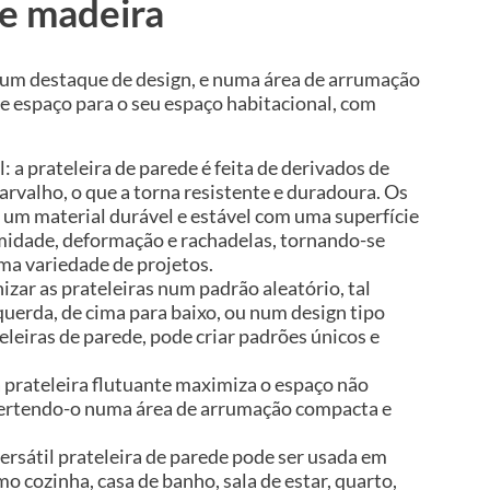
e madeira
num destaque de design, e numa área de arrumação
de espaço para o seu espaço habitacional, com
: a prateleira de parede é feita de derivados de
rvalho, o que a torna resistente e duradoura. Os
 um material durável e estável com uma superfície
umidade, deformação e rachadelas, tornando-se
ma variedade de projetos.
izar as prateleiras num padrão aleatório, tal
querda, de cima para baixo, ou num design tipo
eleiras de parede, pode criar padrões únicos e
 prateleira flutuante maximiza o espaço não
vertendo-o numa área de arrumação compacta e
ersátil prateleira de parede pode ser usada em
mo cozinha, casa de banho, sala de estar, quarto,