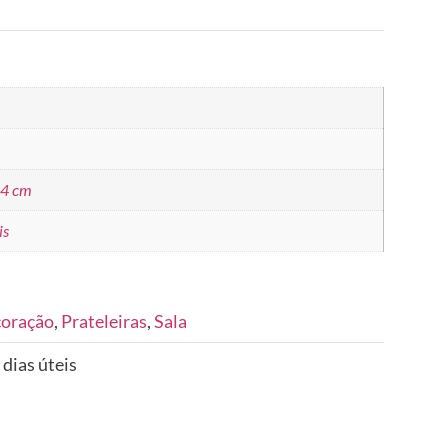
 4 cm
is
coração
,
Prateleiras
,
Sala
 dias úteis