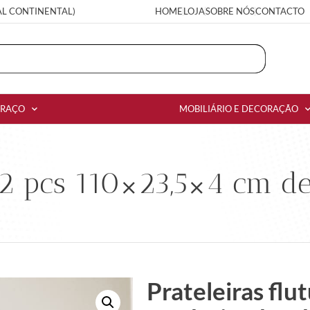
AL CONTINENTAL)
HOME
LOJA
SOBRE NÓS
CONTACTO
RRAÇO
MOBILIÁRIO E DECORAÇÃO
s 2 pcs 110×23,5×4 cm d
Prateleiras fl