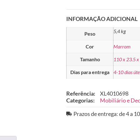
INFORMAÇÃO ADICIONAL
5,4 kg
Peso
Cor
Marrom
Tamanho
110 x 23.5 x
Dias para entrega
4-10 dias úte
Referência:
XL4010698
Categorias:
Mobiliário e De
Prazos de entrega: de 4 a 10