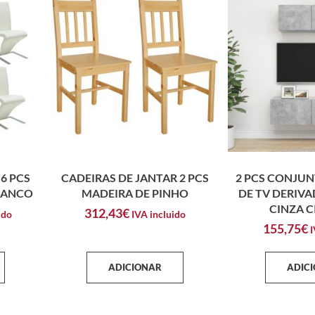
6 PCS
CADEIRAS DE JANTAR 2 PCS
2 PCS CONJUN
RANCO
MADEIRA DE PINHO
DE TV DERIV
CINZA 
312,43
€
ido
IVA incluido
155,75
€
I
ADICIONAR
ADIC