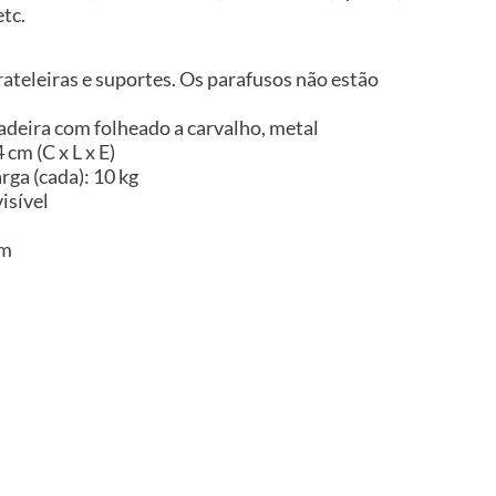
etc.
rateleiras e suportes. Os parafusos não estão
adeira com folheado a carvalho, metal
cm (C x L x E)
ga (cada): 10 kg
isível
im