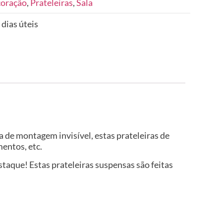
coração
,
Prateleiras
,
Sala
 dias úteis
a de montagem invisível, estas prateleiras de
mentos, etc.
taque! Estas prateleiras suspensas são feitas