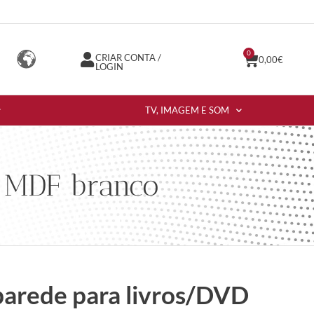
0
CRIAR CONTA /
0,00
€
LOGIN
TV, IMAGEM E SOM
D MDF branco
 parede para livros/DVD