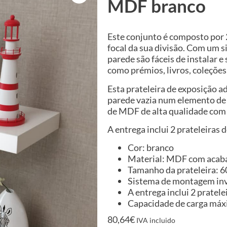
MDF branco
Este conjunto é composto por 2
focal da sua divisão. Com um s
parede são fáceis de instalar e
como prémios, livros, coleções
Esta prateleira de exposição 
parede vazia num elemento de 
de MDF de alta qualidade co
A entrega inclui 2 prateleiras 
Cor: branco
Material: MDF com aca
Tamanho da prateleira: 60 
Sistema de montagem inv
A entrega inclui 2 pratele
Capacidade de carga máxi
80,64
€
IVA incluido