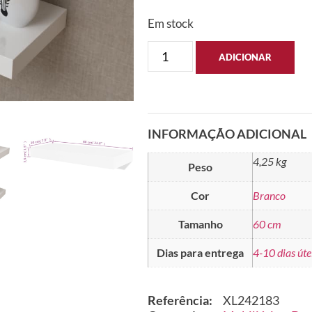
Em stock
ADICIONAR
INFORMAÇÃO ADICIONAL
4,25 kg
Peso
Cor
Branco
Tamanho
60 cm
Dias para entrega
4-10 dias úte
Referência:
XL242183