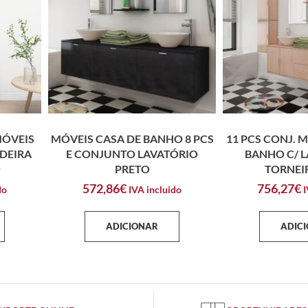
MÓVEIS
MÓVEIS CASA DE BANHO 8 PCS
11 PCS CONJ. 
DEIRA
E CONJUNTO LAVATÓRIO
BANHO C/ L
O
PRETO
TORNEI
572,86
€
756,27
€
do
IVA incluido
I
ADICIONAR
ADIC