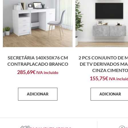
SECRETÁRIA 140X50X76 CM
2 PCS CONJUNTO DE 
CONTRAPLACADO BRANCO
DE TV DERIVADOS MA
CINZA CIMENT
285,69
€
IVA incluido
155,75
€
IVA inclui
ADICIONAR
ADICIONAR