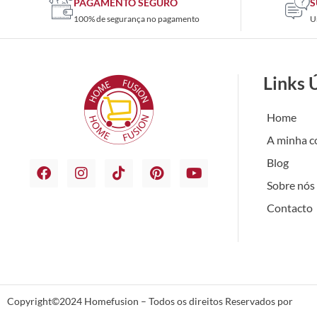
PAGAMENTO SEGURO
S
100% de segurança no pagamento
U
Links 
Home
A minha c
Blog
Sobre nós
Contacto
Copyright©2024 Homefusion – Todos os direitos Reservados por