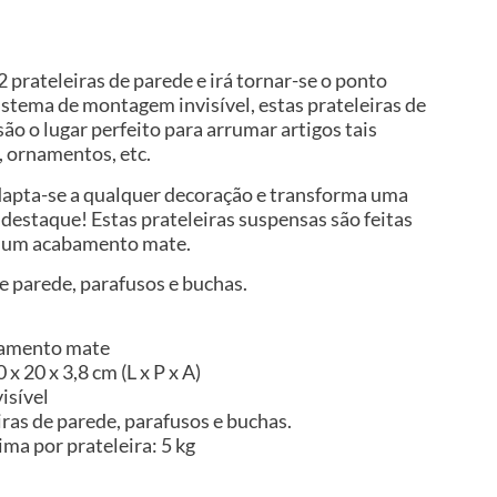
 prateleiras de parede e irá tornar-se o ponto
istema de montagem invisível, estas prateleiras de
 são o lugar perfeito para arrumar artigos tais
, ornamentos, etc.
adapta-se a qualquer decoração e transforma uma
destaque! Estas prateleiras suspensas são feitas
m um acabamento mate.
de parede, parafusos e buchas.
bamento mate
x 20 x 3,8 cm (L x P x A)
isível
iras de parede, parafusos e buchas.
ma por prateleira: 5 kg