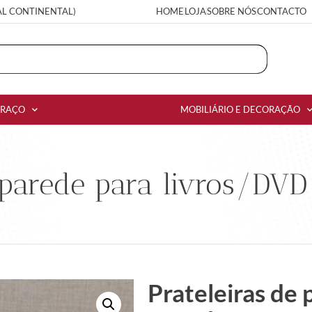
AL CONTINENTAL)
HOME
LOJA
SOBRE NÓS
CONTACTO
RRAÇO
MOBILIÁRIO E DECORAÇÃO
e parede para livros/DV
Prateleiras de