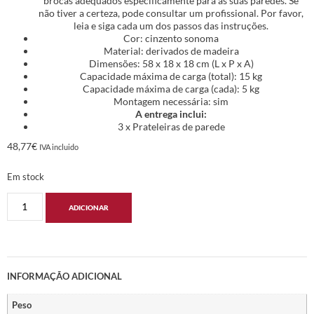
brocas adequados especificamente para as suas paredes. Se
não tiver a certeza, pode consultar um profissional. Por favor,
leia e siga cada um dos passos das instruções.
Cor: cinzento sonoma
Material: derivados de madeira
Dimensões: 58 x 18 x 18 cm (L x P x A)
Capacidade máxima de carga (total): 15 kg
Capacidade máxima de carga (cada): 5 kg
Montagem necessária: sim
A entrega inclui:
3 x Prateleiras de parede
48,77
€
IVA incluido
Em stock
ADICIONAR
INFORMAÇÃO ADICIONAL
Peso