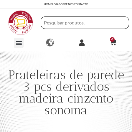
HOME
LOJA
SOBRE NÓS
CONTACTO
0
Prateleiras de parede
3 pcs derivados
madeira cinzento
sonoma