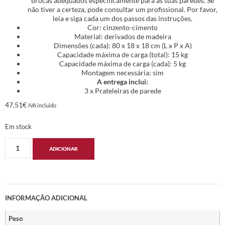
brocas adequados especificamente para as suas paredes. Se
não tiver a certeza, pode consultar um profissional. Por favor,
leia e siga cada um dos passos das instruções.
Cor: cinzento-cimento
Material: derivados de madeira
Dimensões (cada): 80 x 18 x 18 cm (L x P x A)
Capacidade máxima de carga (total): 15 kg
Capacidade máxima de carga (cada): 5 kg
Montagem necessária: sim
A entrega inclui:
3 x Prateleiras de parede
47,51
€
IVA incluido
Em stock
ADICIONAR
INFORMAÇÃO ADICIONAL
Peso