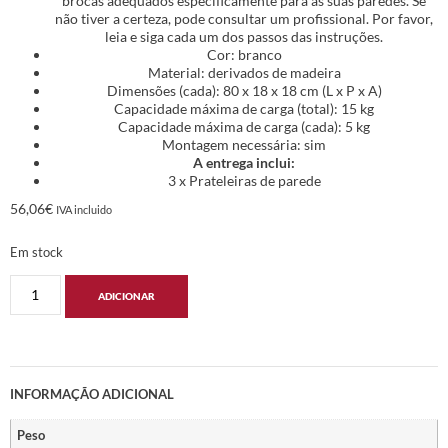
brocas adequados especificamente para as suas paredes. Se
não tiver a certeza, pode consultar um profissional. Por favor,
leia e siga cada um dos passos das instruções.
Cor: branco
Material: derivados de madeira
Dimensões (cada): 80 x 18 x 18 cm (L x P x A)
Capacidade máxima de carga (total): 15 kg
Capacidade máxima de carga (cada): 5 kg
Montagem necessária: sim
A entrega inclui:
3 x Prateleiras de parede
56,06
€
IVA incluido
Em stock
ADICIONAR
INFORMAÇÃO ADICIONAL
Peso