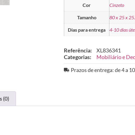
Cor
Cinzeto
Tamanho
80 x 25 x 25
Dias para entrega
4-10 dias úte
Referência:
XL836341
Categorias:
Mobiliário e De
Prazos de entrega: de 4 a 10
 (0)