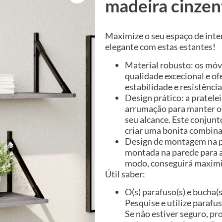
madeira cinze
Maximize o seu espaço de inte
elegante com estas estantes!
Material robusto: os mó
qualidade excecional e o
estabilidade e resistênci
Design prático: a pratele
arrumação para manter os
seu alcance. Este conjunt
criar uma bonita combinaç
Design de montagem na pa
montada na parede para a
modo, conseguirá maximiz
Útil saber:
O(s) parafuso(s) e bucha(s
Pesquise e utilize parafu
Se não estiver seguro, pr