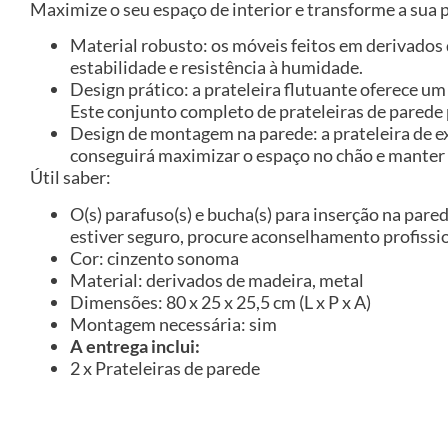
Maximize o seu espaço de interior e transforme a sua
Material robusto: os móveis feitos em derivado
estabilidade e resistência à humidade.
Design prático: a prateleira flutuante oferece u
Este conjunto completo de prateleiras de parede 
Design de montagem na parede: a prateleira de e
conseguirá maximizar o espaço no chão e manter 
Útil saber:
O(s) parafuso(s) e bucha(s) para inserção na pared
estiver seguro, procure aconselhamento profissio
Cor: cinzento sonoma
Material: derivados de madeira, metal
Dimensões: 80 x 25 x 25,5 cm (L x P x A)
Montagem necessária: sim
A entrega inclui:
2 x Prateleiras de parede