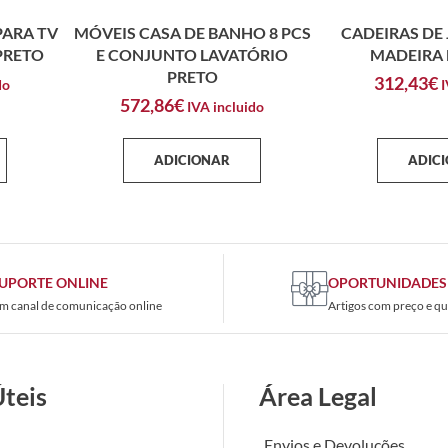
PARA TV
MÓVEIS CASA DE BANHO 8 PCS
CADEIRAS DE 
 PRETO
E CONJUNTO LAVATÓRIO
MADEIRA 
PRETO
312,43
€
do
I
572,86
€
IVA incluido
ADICIONAR
ADIC
UPORTE ONLINE
OPORTUNIDADES
m canal de comunicação online
Artigos com preço e qu
Úteis
Área Legal
Envios e Devoluções