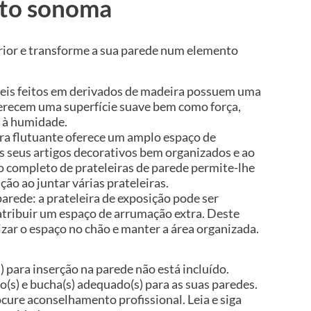
nto sonoma
rior e transforme a sua parede num elemento
veis feitos em derivados de madeira possuem uma
ferecem uma superfície suave bem como força,
a à humidade.
ira flutuante oferece um amplo espaço de
 seus artigos decorativos bem organizados e ao
o completo de prateleiras de parede permite-lhe
ão ao juntar várias prateleiras.
rede: a prateleira de exposição pode ser
tribuir um espaço de arrumação extra. Deste
ar o espaço no chão e manter a área organizada.
) para inserção na parede não está incluído.
so(s) e bucha(s) adequado(s) para as suas paredes.
ocure aconselhamento profissional. Leia e siga