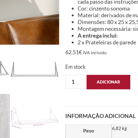
cada passo das instruçõ
Cor: cinzento sonoma
Material: derivados de m
Dimensões: 80 x 25 x 25,5 
Montagem necessária: s
A entrega inclui:
2 x Prateleiras de parede
62,51
€
IVA incluido
Em stock
ADICIONAR
INFORMAÇÃO ADICIONAL
6,82 kg
Peso