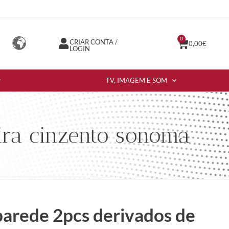
0
CRIAR CONTA /
0,00
€
LOGIN
TV, IMAGEM E SOM
ira cinzento sonoma
 parede 2pcs derivados de