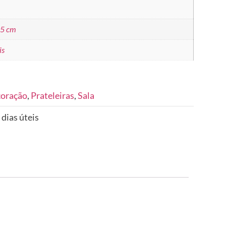
.5 cm
is
coração
,
Prateleiras
,
Sala
 dias úteis