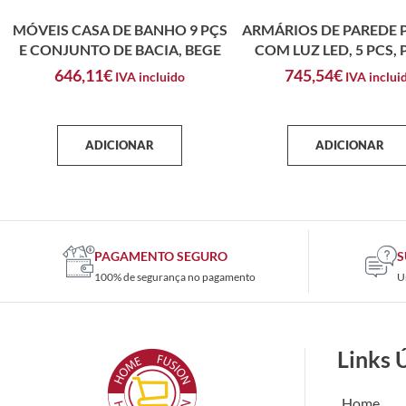
MÓVEIS CASA DE BANHO 9 PÇS
ARMÁRIOS DE PAREDE 
E CONJUNTO DE BACIA, BEGE
COM LUZ LED, 5 PCS,
646,11
€
745,54
€
IVA incluido
IVA inclui
ADICIONAR
ADICIONAR
PAGAMENTO SEGURO
S
100% de segurança no pagamento
U
Links 
Home