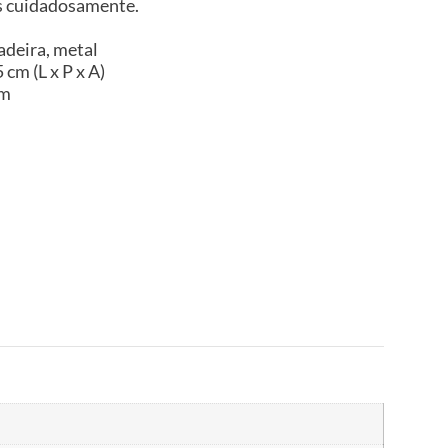
es cuidadosamente.
adeira, metal
cm (L x P x A)
im